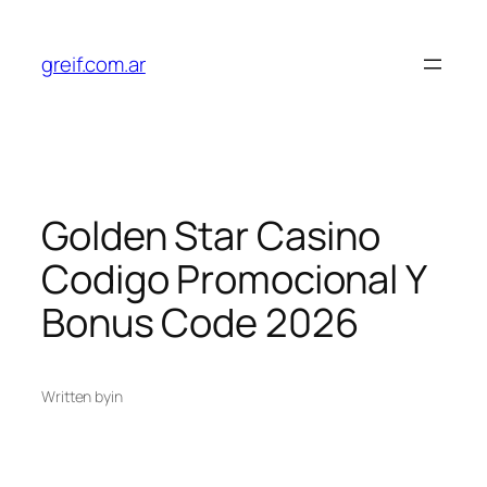
Skip
to
greif.com.ar
content
Golden Star Casino
Codigo Promocional Y
Bonus Code 2026
Written by
in