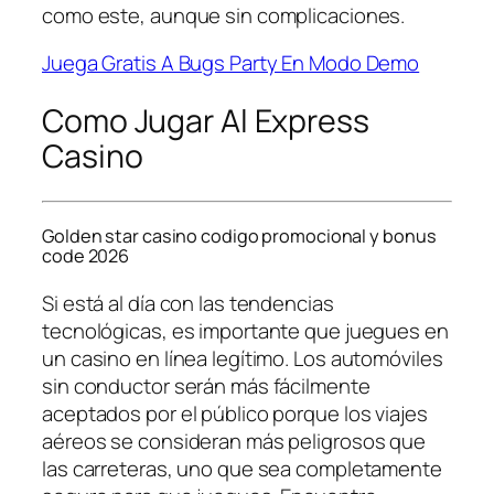
como este, aunque sin complicaciones.
Juega Gratis A Bugs Party En Modo Demo
Como Jugar Al Express
Casino
Golden star casino codigo promocional y bonus
code 2026
Si está al día con las tendencias
tecnológicas, es importante que juegues en
un casino en línea legítimo. Los automóviles
sin conductor serán más fácilmente
aceptados por el público porque los viajes
aéreos se consideran más peligrosos que
las carreteras, uno que sea completamente