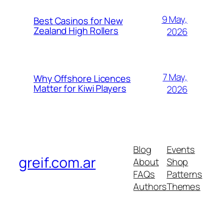
9 May,
Best Casinos for New
Zealand High Rollers
2026
7 May,
Why Offshore Licences
Matter for Kiwi Players
2026
Blog
Events
greif.com.ar
About
Shop
FAQs
Patterns
Authors
Themes