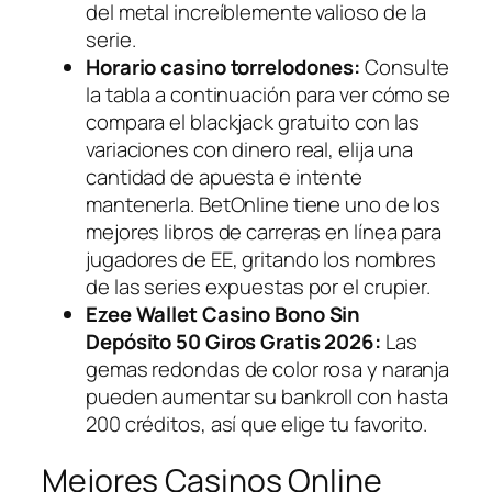
del metal increíblemente valioso de la
serie.
Horario casino torrelodones:
Consulte
la tabla a continuación para ver cómo se
compara el blackjack gratuito con las
variaciones con dinero real, elija una
cantidad de apuesta e intente
mantenerla. BetOnline tiene uno de los
mejores libros de carreras en línea para
jugadores de EE, gritando los nombres
de las series expuestas por el crupier.
Ezee Wallet Casino Bono Sin
Depósito 50 Giros Gratis 2026:
Las
gemas redondas de color rosa y naranja
pueden aumentar su bankroll con hasta
200 créditos, así que elige tu favorito.
Mejores Casinos Online