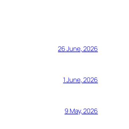
26 June, 2026
1 June, 2026
9 May, 2026