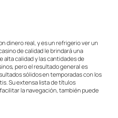
 dinero real, y es un refrigerio ver un
sino de calidad le brindará una
 alta calidad y las cantidades de
nos, pero el resultado general es
sultados sólidos en temporadas con los
is. Su extensa lista de títulos
facilitar la navegación, también puede