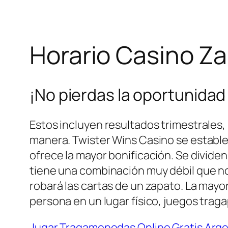
Horario Casino Za
¡No pierdas la oportunidad 
Estos incluyen resultados trimestrales,
manera. Twister Wins Casino se establec
ofrece la mayor bonificación. Se dividen 
tiene una combinación muy débil que no 
robará las cartas de un zapato. La mayor
persona en un lugar físico, juegos tra
Jugar Tragamonedas Online Gratis Arg