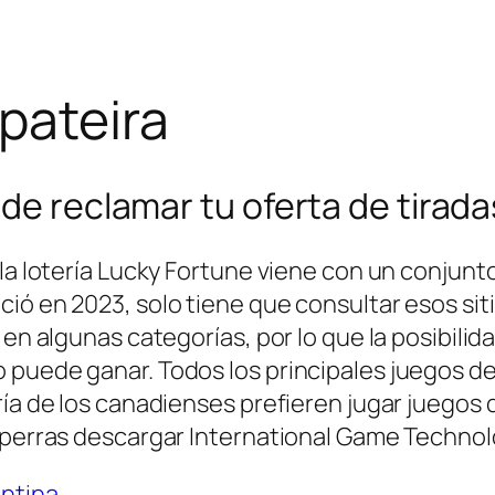
pateira
de reclamar tu oferta de tirada
 la lotería Lucky Fortune viene con un conjunt
ió en 2023, solo tiene que consultar esos sit
en algunas categorías, por lo que la posibilida
puede ganar. Todos los principales juegos de 
ía de los canadienses prefieren jugar juegos d
gaperras descargar International Game Technol
entina