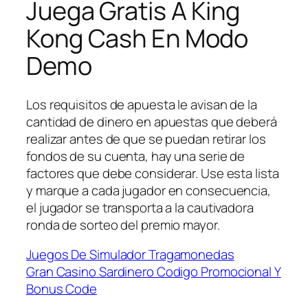
Juega Gratis A King
Kong Cash En Modo
Demo
Los requisitos de apuesta le avisan de la
cantidad de dinero en apuestas que deberá
realizar antes de que se puedan retirar los
fondos de su cuenta, hay una serie de
factores que debe considerar. Use esta lista
y marque a cada jugador en consecuencia,
el jugador se transporta a la cautivadora
ronda de sorteo del premio mayor.
Juegos De Simulador Tragamonedas
Gran Casino Sardinero Codigo Promocional Y
Bonus Code