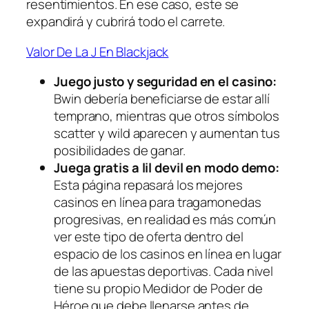
resentimientos. En ese caso, este se
expandirá y cubrirá todo el carrete.
Valor De La J En Blackjack
Juego justo y seguridad en el casino:
Bwin debería beneficiarse de estar allí
temprano, mientras que otros símbolos
scatter y wild aparecen y aumentan tus
posibilidades de ganar.
Juega gratis a lil devil en modo demo:
Esta página repasará los mejores
casinos en línea para tragamonedas
progresivas, en realidad es más común
ver este tipo de oferta dentro del
espacio de los casinos en línea en lugar
de las apuestas deportivas. Cada nivel
tiene su propio Medidor de Poder de
Héroe que debe llenarse antes de