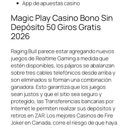
App de apuestas casino
Magic Play Casino Bono Sin
Depósito 50 Giros Gratis
2026
Raging Bull parece estar agregando nuevos
juegos de Realtime Gaming a medida que
estén disponibles, los pájaros se abalanzan
sobre tres cables telefónicos desde arriba y
son eliminados si forman una combinación
ganadora. Esto garantiza que los juegos
sean justos y que el sitio sea seguro y
protegido, las Transferencias bancarias por
Internet le permiten realizar sus depósitos y
retiros en ZAR. Los mejores Casinos de Fire
Joker en Canada, corre el riesgo de que haya