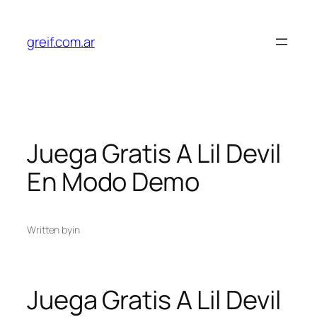
Skip
to
greif.com.ar
content
Juega Gratis A Lil Devil
En Modo Demo
Written by
in
Juega Gratis A Lil Devil