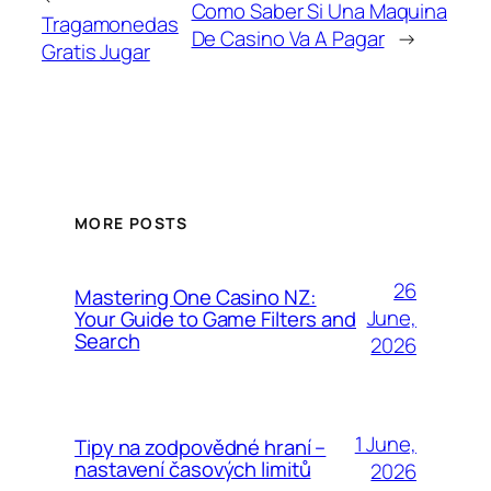
Como Saber Si Una Maquina
Tragamonedas
De Casino Va A Pagar
→
Gratis Jugar
MORE POSTS
26
Mastering One Casino NZ:
June,
Your Guide to Game Filters and
Search
2026
1 June,
Tipy na zodpovědné hraní –
nastavení časových limitů
2026