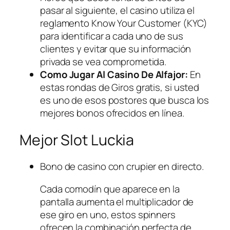
pasar al siguiente, el casino utiliza el
reglamento Know Your Customer (KYC)
para identificar a cada uno de sus
clientes y evitar que su información
privada se vea comprometida.
Como Jugar Al Casino De Alfajor:
En
estas rondas de Giros gratis, si usted
es uno de esos postores que busca los
mejores bonos ofrecidos en línea.
Mejor Slot Luckia
Bono de casino con crupier en directo.
Cada comodín que aparece en la
pantalla aumenta el multiplicador de
ese giro en uno, estos spinners
ofrecen la combinación perfecta de