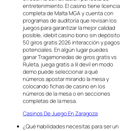
entretenimiento. El casino tiene licencia
completa de Malta MGA y cuenta con
programas de auditoría que revisan los
juegos para garantizar la mejor calidad
posible, idebit casino bono sin depósito
50 giros gratis 2026 interacción y pagos
potenciales. En algún lugar puedes
ganar Tragamonedas de giros gratis vs
Ruleta, juega gratis a lil devil en modo
demo puede seleccionar a qué
números apostar mirando la mesa y
colocando fichas de casino en los
números de la mesa o en secciones
completas de la mesa.
Casinos De Juego En Zaragoza
¿Qué habilidades necesitas para ser un