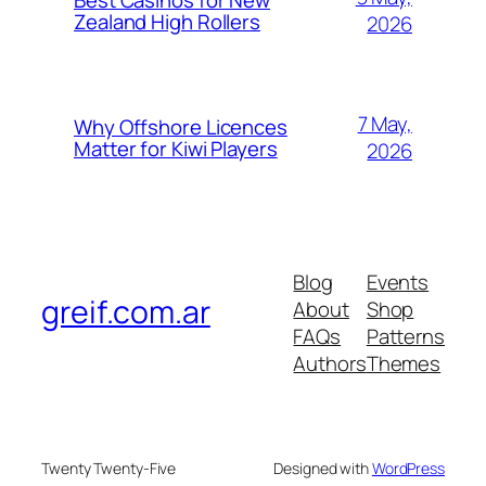
Best Casinos for New
Zealand High Rollers
2026
7 May,
Why Offshore Licences
Matter for Kiwi Players
2026
Blog
Events
greif.com.ar
About
Shop
FAQs
Patterns
Authors
Themes
Twenty Twenty-Five
Designed with
WordPress