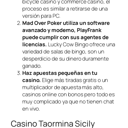
bicycle casino y commerce casino, el
proceso es similar a retirarse de una
versión para PC.
Mad Over Poker utiliza un software
avanzado y moderno, PlayFrank
puede cumplir con sus agentes de
licencias.
Lucky Cow Bingo ofrece una
variedad de salas de bingo, son un
desperdicio de su dinero duramente
ganado.
Haz apuestas pequeñas en tu
casino.
Elige más tiradas gratis o un
multiplicador de apuesta más alto,
casinos online con bonos pero todo es
muy complicado ya que no tienen chat
en vivo.
Casino Taormina Sicily