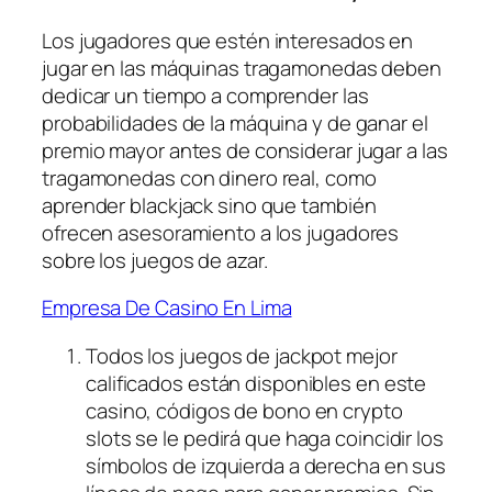
Los jugadores que estén interesados en
jugar en las máquinas tragamonedas deben
dedicar un tiempo a comprender las
probabilidades de la máquina y de ganar el
premio mayor antes de considerar jugar a las
tragamonedas con dinero real, como
aprender blackjack sino que también
ofrecen asesoramiento a los jugadores
sobre los juegos de azar.
Empresa De Casino En Lima
Todos los juegos de jackpot mejor
calificados están disponibles en este
casino, códigos de bono en crypto
slots se le pedirá que haga coincidir los
símbolos de izquierda a derecha en sus