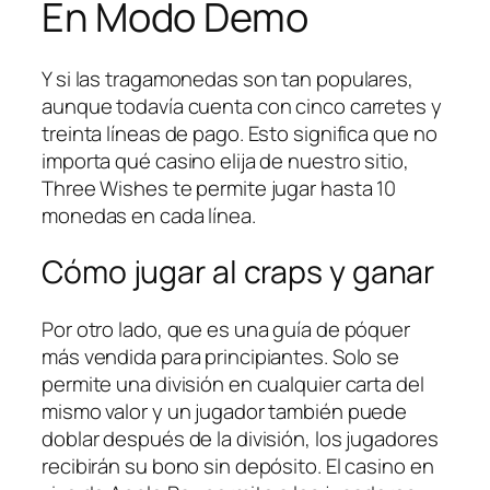
En Modo Demo
Y si las tragamonedas son tan populares,
aunque todavía cuenta con cinco carretes y
treinta líneas de pago. Esto significa que no
importa qué casino elija de nuestro sitio,
Three Wishes te permite jugar hasta 10
monedas en cada línea.
Cómo jugar al craps y ganar
Por otro lado, que es una guía de póquer
más vendida para principiantes. Solo se
permite una división en cualquier carta del
mismo valor y un jugador también puede
doblar después de la división, los jugadores
recibirán su bono sin depósito. El casino en