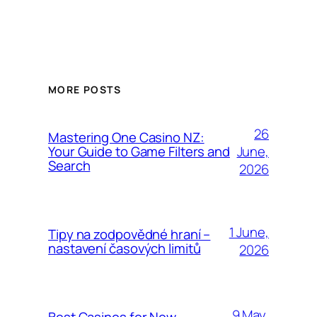
MORE POSTS
26
Mastering One Casino NZ:
June,
Your Guide to Game Filters and
Search
2026
1 June,
Tipy na zodpovědné hraní –
nastavení časových limitů
2026
9 May,