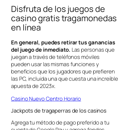
Disfruta de los juegos de
casino gratis tragamonedas
en línea
En general, puedes retirar tus ganancias
del juego de inmediato.
Las personas que
juegan a través de teléfonos móviles
pueden usar las mismas funciones y
beneficios que los jugadores que prefieren
las PC, incluida una que cuesta una increíble
apuesta de 2023x.
Casino Nuevo Centro Horario
Jackpots de tragaperras de los casinos
Agrega tu método de pago preferido a tu
cuenta de Google Pay y agrega fondos,