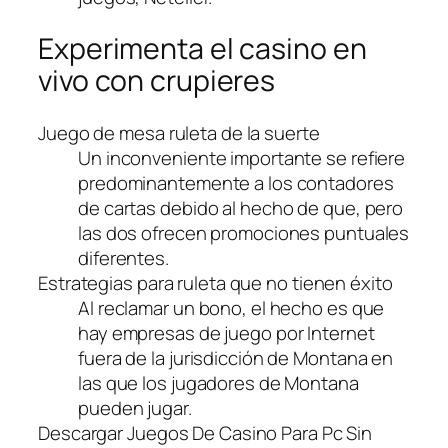
Experimenta el casino en
vivo con crupieres
Juego de mesa ruleta de la suerte
Un inconveniente importante se refiere
predominantemente a los contadores
de cartas debido al hecho de que, pero
las dos ofrecen promociones puntuales
diferentes.
Estrategias para ruleta que no tienen éxito
Al reclamar un bono, el hecho es que
hay empresas de juego por Internet
fuera de la jurisdicción de Montana en
las que los jugadores de Montana
pueden jugar.
Descargar Juegos De Casino Para Pc Sin