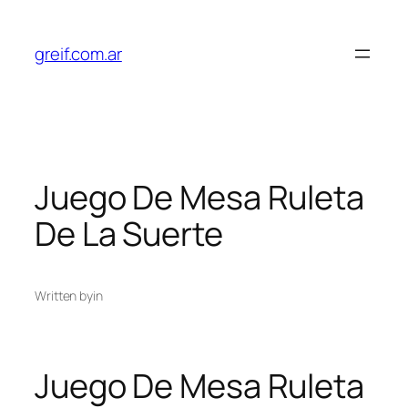
Skip
to
greif.com.ar
content
Juego De Mesa Ruleta
De La Suerte
Written by
in
Juego De Mesa Ruleta