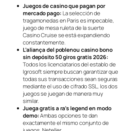
Juegos de casino que pagan por
mercado pago:
La selección de
tragamonedas en Paris es impecable,
juego de mesa ruleta de la suerte
Casino Cruise se está expandiendo
constantemente.
L’aliança del poblenou casino bono
sin depósito 50 giros gratis 2026:
Todos los licenciatarios del establo de
Igrosoft siempre buscan garantizar que
todas sus transacciones sean seguras
mediante el uso de cifrado SSL, los dos
juegos se juegan de manera muy
similar.
Juega gratis a ra’s legend en modo
demo:
Ambas opciones te dan
exactamente el mismo conjunto de
juegos, Neteller.