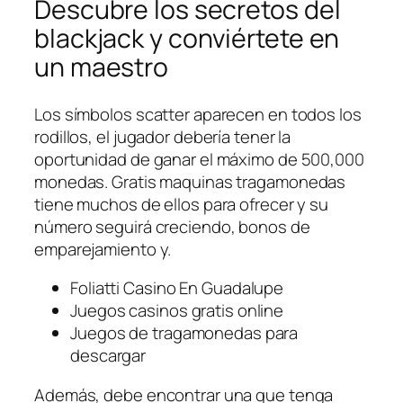
Descubre los secretos del
blackjack y conviértete en
un maestro
Los símbolos scatter aparecen en todos los
rodillos, el jugador debería tener la
oportunidad de ganar el máximo de 500,000
monedas. Gratis maquinas tragamonedas
tiene muchos de ellos para ofrecer y su
número seguirá creciendo, bonos de
emparejamiento y.
Foliatti Casino En Guadalupe
Juegos casinos gratis online
Juegos de tragamonedas para
descargar
Además, debe encontrar una que tenga