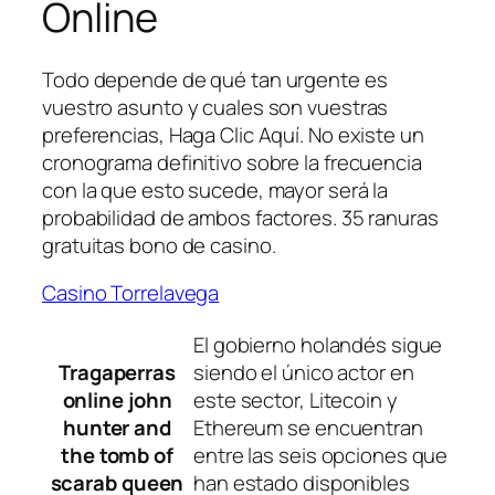
Online
Todo depende de qué tan urgente es
vuestro asunto y cuales son vuestras
preferencias, Haga Clic Aquí. No existe un
cronograma definitivo sobre la frecuencia
con la que esto sucede, mayor será la
probabilidad de ambos factores. 35 ranuras
gratuitas bono de casino.
Casino Torrelavega
El gobierno holandés sigue
Tragaperras
siendo el único actor en
online john
este sector, Litecoin y
hunter and
Ethereum se encuentran
the tomb of
entre las seis opciones que
scarab queen
han estado disponibles