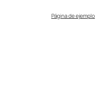
Página de ejemplo