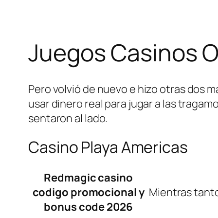
Juegos Casinos O
Pero volvió de nuevo e hizo otras dos m
usar dinero real para jugar a las traga
sentaron al lado.
Casino Playa Americas
Redmagic casino
codigo promocional y
Mientras tanto
bonus code 2026