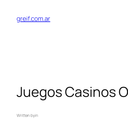
Skip
to
greif.com.ar
content
Juegos Casinos O
Written by
in