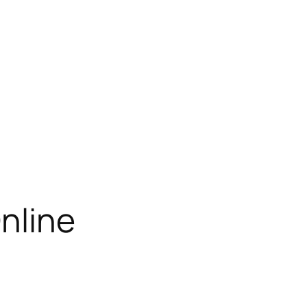
nline