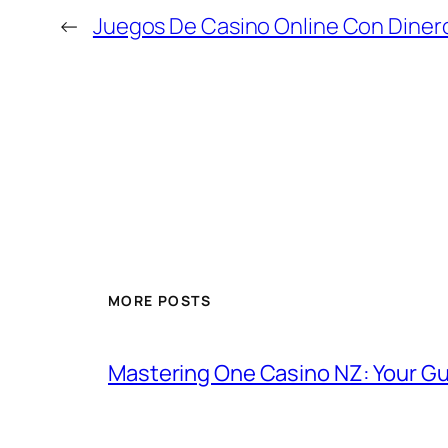
←
Juegos De Casino Online Con Diner
MORE POSTS
Mastering One Casino NZ: Your Gu