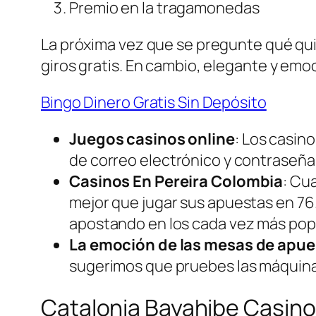
Premio en la tragamonedas
La próxima vez que se pregunte qué quie
giros gratis. En cambio, elegante y emo
Bingo Dinero Gratis Sin Depósito
Juegos casinos online
:
Los casino
de correo electrónico y contraseña d
Casinos En Pereira Colombia
:
Cua
mejor que jugar sus apuestas en 76. 
apostando en los cada vez más pop
La emoción de las mesas de apues
sugerimos que pruebes las máquinas
Catalonia Bayahibe Casino