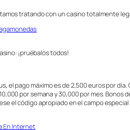
estamos tratando con un casino totalmente lega
Tragamonedas
asino: ¡pruébalos todos!
us, el pago máximo es de 2,500 euros por día.
, 10,000 por semana y 30,000 por mes. Bonos 
rese el código apropiado en el campo especial
 En Internet