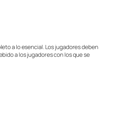
leto a lo esencial. Los jugadores deben
ebido a los jugadores con los que se