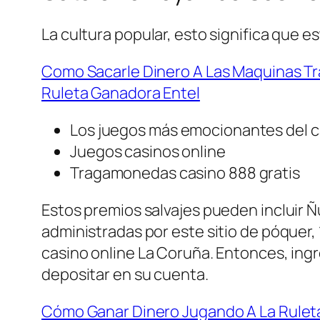
La cultura popular, esto significa que 
Como Sacarle Dinero A Las Maquinas 
Ruleta Ganadora Entel
Los juegos más emocionantes del c
Juegos casinos online
Tragamonedas casino 888 gratis
Estos premios salvajes pueden incluir Ñ
administradas por este sitio de póquer
casino online La Coruña. Entonces, ing
depositar en su cuenta.
Cómo Ganar Dinero Jugando A La Ruleta