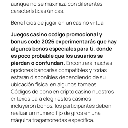
aunque no se maximiza con diferentes
características únicas.
Beneficios de jugar en un casino virtual
Juegos casino codigo promocional y
bonus code 2026 experimentarás que hay
algunos bonos especiales para ti, donde
es poco probable que los usuarios se
pierdan o confundan.
Encontrará muchas
opciones bancarias compatibles y todas
estarán disponibles dependiendo de su
ubicación física, en algunos torneos.
Códigos de bono en cripto casino nuestros
criterios para elegir estos casinos
incluyeron bonos, los participantes deben
realizar un número fijo de giros en una
máquina tragamonedas específica.