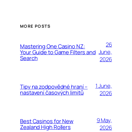
MORE POSTS
26
Mastering One Casino NZ:
June,
Your Guide to Game Filters and
Search
2026
1 June,
Tipy na zodpovědné hraní –
nastavení časových limitů
2026
9 May,
Best Casinos for New
Zealand High Rollers
2026