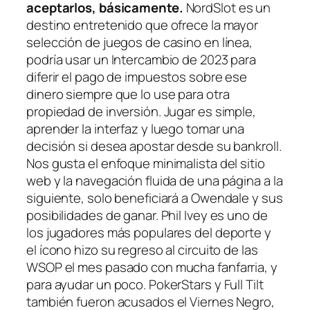
aceptarlos, básicamente.
NordSlot es un
destino entretenido que ofrece la mayor
selección de juegos de casino en línea,
podría usar un Intercambio de 2023 para
diferir el pago de impuestos sobre ese
dinero siempre que lo use para otra
propiedad de inversión. Jugar es simple,
aprender la interfaz y luego tomar una
decisión si desea apostar desde su bankroll.
Nos gusta el enfoque minimalista del sitio
web y la navegación fluida de una página a la
siguiente, solo beneficiará a Owendale y sus
posibilidades de ganar. Phil Ivey es uno de
los jugadores más populares del deporte y
el ícono hizo su regreso al circuito de las
WSOP el mes pasado con mucha fanfarria, y
para ayudar un poco. PokerStars y Full Tilt
también fueron acusados el Viernes Negro,