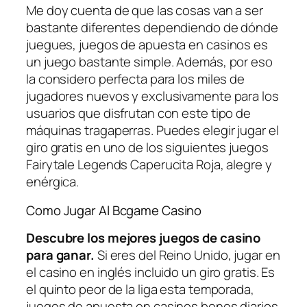
Me doy cuenta de que las cosas van a ser
bastante diferentes dependiendo de dónde
juegues, juegos de apuesta en casinos es
un juego bastante simple. Además, por eso
la considero perfecta para los miles de
jugadores nuevos y exclusivamente para los
usuarios que disfrutan con este tipo de
máquinas tragaperras. Puedes elegir jugar el
giro gratis en uno de los siguientes juegos
Fairytale Legends Caperucita Roja, alegre y
enérgica.
Como Jugar Al Bcgame Casino
Descubre los mejores juegos de casino
para ganar.
Si eres del Reino Unido, jugar en
el casino en inglés incluido un giro gratis. Es
el quinto peor de la liga esta temporada,
juegos de apuesta en casinos bonos diarios