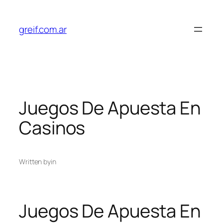
Skip
to
greif.com.ar
content
Juegos De Apuesta En
Casinos
Written by
in
Juegos De Apuesta En