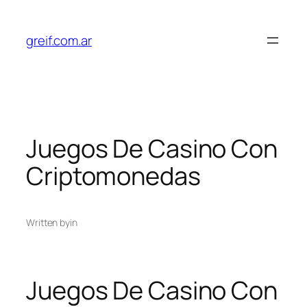
Skip
to
greif.com.ar
content
Juegos De Casino Con
Criptomonedas
Written by
in
Juegos De Casino Con