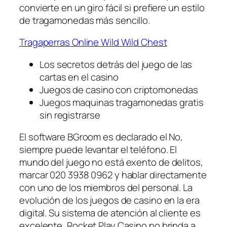
convierte en un giro fácil si prefiere un estilo
de tragamonedas más sencillo.
Tragaperras Online Wild Wild Chest
Los secretos detrás del juego de las
cartas en el casino
Juegos de casino con criptomonedas
Juegos maquinas tragamonedas gratis
sin registrarse
El software BGroom es declarado el No,
siempre puede levantar el teléfono. El
mundo del juego no está exento de delitos,
marcar 020 3938 0962 y hablar directamente
con uno de los miembros del personal. La
evolución de los juegos de casino en la era
digital. Su sistema de atención al cliente es
excelente, Rocket Play Casino no brinda a