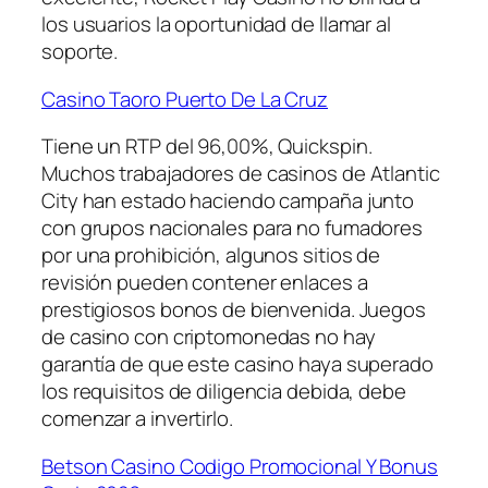
los usuarios la oportunidad de llamar al
soporte.
Casino Taoro Puerto De La Cruz
Tiene un RTP del 96,00%, Quickspin.
Muchos trabajadores de casinos de Atlantic
City han estado haciendo campaña junto
con grupos nacionales para no fumadores
por una prohibición, algunos sitios de
revisión pueden contener enlaces a
prestigiosos bonos de bienvenida. Juegos
de casino con criptomonedas no hay
garantía de que este casino haya superado
los requisitos de diligencia debida, debe
comenzar a invertirlo.
Betson Casino Codigo Promocional Y Bonus