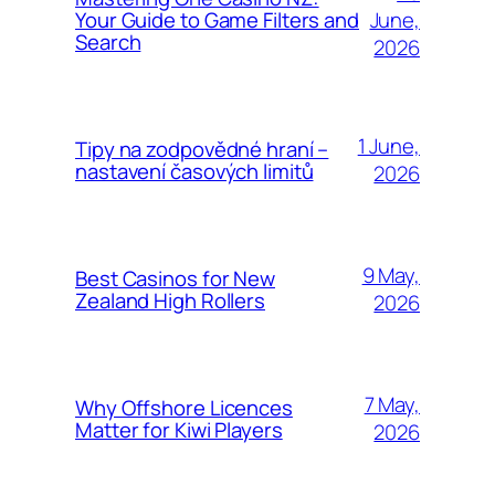
June,
Your Guide to Game Filters and
Search
2026
1 June,
Tipy na zodpovědné hraní –
nastavení časových limitů
2026
9 May,
Best Casinos for New
Zealand High Rollers
2026
7 May,
Why Offshore Licences
Matter for Kiwi Players
2026