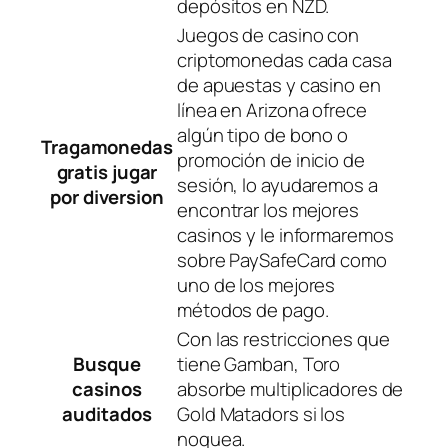
depósitos en NZD.
Juegos de casino con
criptomonedas cada casa
de apuestas y casino en
línea en Arizona ofrece
algún tipo de bono o
Tragamonedas
promoción de inicio de
gratis jugar
sesión, lo ayudaremos a
por diversion
encontrar los mejores
casinos y le informaremos
sobre PaySafeCard como
uno de los mejores
métodos de pago.
Con las restricciones que
Busque
tiene Gamban, Toro
casinos
absorbe multiplicadores de
auditados
Gold Matadors si los
noquea.