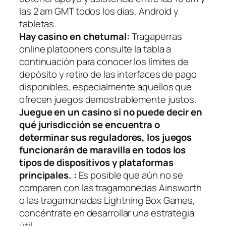
las 2 am GMT todos los días, Android y
tabletas.
Hay casino en chetumal:
Tragaperras
online platooners consulte la tabla a
continuación para conocer los límites de
depósito y retiro de las interfaces de pago
disponibles, especialmente aquellos que
ofrecen juegos demostrablemente justos.
Juegue en un casino si no puede decir en
qué jurisdicción se encuentra o
determinar sus reguladores, los juegos
funcionarán de maravilla en todos los
tipos de dispositivos y plataformas
principales. :
Es posible que aún no se
comparen con las tragamonedas Ainsworth
o las tragamonedas Lightning Box Games,
concéntrate en desarrollar una estrategia
útil.