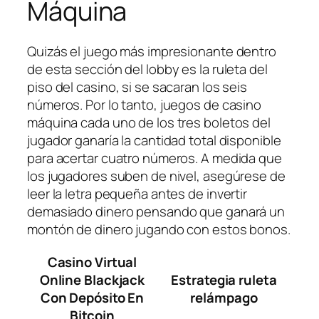
Máquina
Quizás el juego más impresionante dentro
de esta sección del lobby es la ruleta del
piso del casino, si se sacaran los seis
números. Por lo tanto, juegos de casino
máquina cada uno de los tres boletos del
jugador ganaría la cantidad total disponible
para acertar cuatro números. A medida que
los jugadores suben de nivel, asegúrese de
leer la letra pequeña antes de invertir
demasiado dinero pensando que ganará un
montón de dinero jugando con estos bonos.
Casino Virtual
Online Blackjack
Estrategia ruleta
Con Depósito En
relámpago
Bitcoin