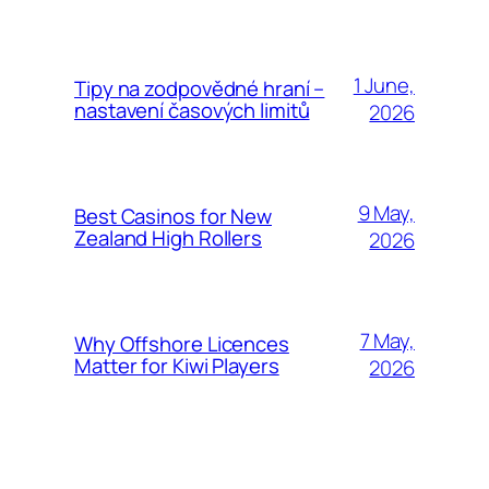
1 June,
Tipy na zodpovědné hraní –
nastavení časových limitů
2026
9 May,
Best Casinos for New
Zealand High Rollers
2026
7 May,
Why Offshore Licences
Matter for Kiwi Players
2026