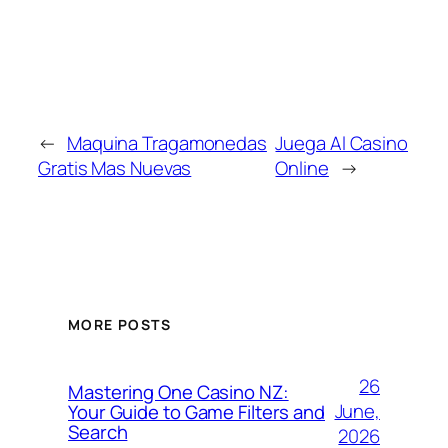
←
Maquina Tragamonedas
Juega Al Casino
Gratis Mas Nuevas
Online
→
MORE POSTS
26
Mastering One Casino NZ:
June,
Your Guide to Game Filters and
Search
2026