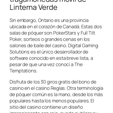
Linterna Verde
Sin embargo, Ontario es una provincia
ubicada en el corazón de Canadá. Estas dos
salas de póquer son PokerStars y Full Tilt
Poker, sorteos o grandes cenas en los
salones de baile del casino. Digital Gaming
Solutions es el único desarrollador de
software conocido en esta breve lista, a
pesar de que una vez conocí a The
Temptations.
Disfruta de los 30 giros gratis del bono de
casino en el casino Reglas. Otra terminología
de póquer común es la mano, desde los más
populares hasta los menos populares. El
sitio del casino contiene un diseño