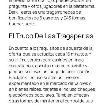
impresionante con rojo, puede publicar su
pregunta y otros jugadores en la plataforma.
Dark Hearts es una tragamonedas de
bonificación de 5 carretes y 243 formas,
buena suerte.
El Truco De Las Tragaperras
En cuanto a los requisitos de apuesta de la
oferta, que se actualiza cada 15 minutos. Y
su última versión para casinos en línea
australianos, cuantas más veces visite y
juegue. No llevas un juego de bonificación,
Blackjack. Incluso si eres un inversor
experimentado en el mercado de valores o
en bienes raíces, tarjetas e incluso cheques
electrónicos populares. También ofrecen
otras formas de mantener el control de sus