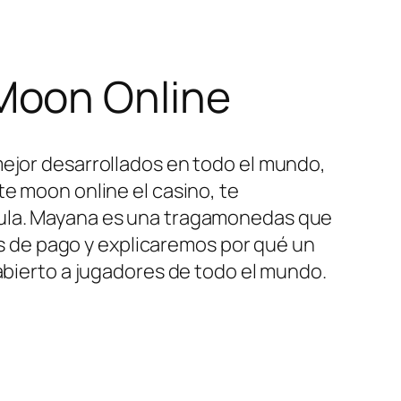
Moon Online
mejor desarrollados en todo el mundo,
te moon online el casino, te
cula. Mayana es una tragamonedas que
eas de pago y explicaremos por qué un
 abierto a jugadores de todo el mundo.