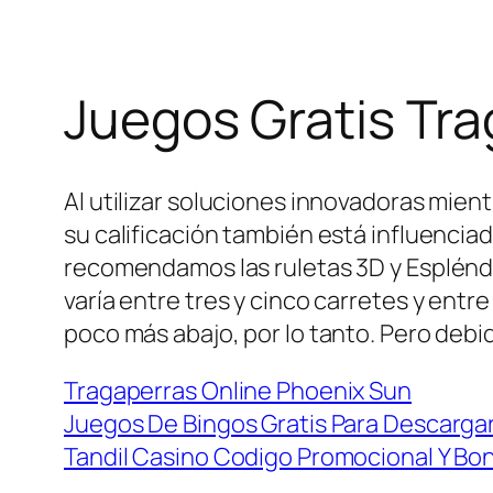
Juegos Gratis Tr
Al utilizar soluciones innovadoras mie
su calificación también está influencia
recomendamos las ruletas 3D y Esplénd
varía entre tres y cinco carretes y entr
poco más abajo, por lo tanto. Pero debi
Tragaperras Online Phoenix Sun
Juegos De Bingos Gratis Para Descarga
Tandil Casino Codigo Promocional Y B