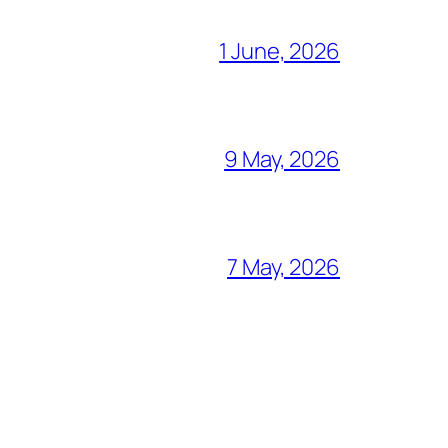
1 June, 2026
9 May, 2026
7 May, 2026