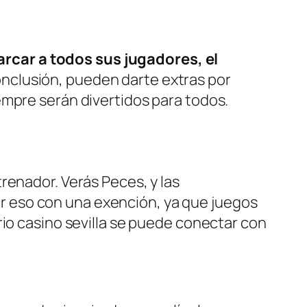
rcar a todos sus jugadores, el
nclusión, pueden darte extras por
empre serán divertidos para todos.
renador. Verás Peces, y las
 eso con una exención, ya que juegos
rio casino sevilla se puede conectar con