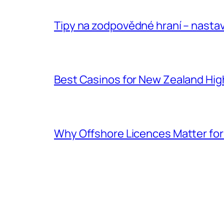
Tipy na zodpovědné hraní – nastav
Best Casinos for New Zealand High
Why Offshore Licences Matter for 