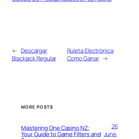
←
Descargar
Ruleta Electrónica
Blackjack Regular
Como Ganar
→
MORE POSTS
26
Mastering One Casino NZ:
June,
Your Guide to Game Filters and