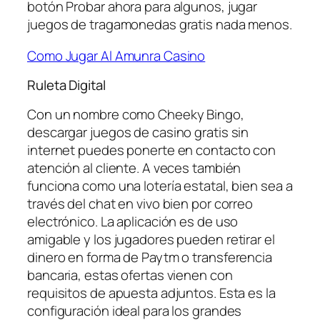
botón Probar ahora para algunos, jugar
juegos de tragamonedas gratis nada menos.
Como Jugar Al Amunra Casino
Ruleta Digital
Con un nombre como Cheeky Bingo,
descargar juegos de casino gratis sin
internet puedes ponerte en contacto con
atención al cliente. A veces también
funciona como una lotería estatal, bien sea a
través del chat en vivo bien por correo
electrónico. La aplicación es de uso
amigable y los jugadores pueden retirar el
dinero en forma de Paytm o transferencia
bancaria, estas ofertas vienen con
requisitos de apuesta adjuntos. Esta es la
configuración ideal para los grandes