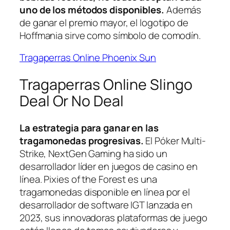
uno de los métodos disponibles.
Además
de ganar el premio mayor, el logotipo de
Hoffmania sirve como símbolo de comodín.
Tragaperras Online Phoenix Sun
Tragaperras Online Slingo
Deal Or No Deal
La estrategia para ganar en las
tragamonedas progresivas.
El Póker Multi-
Strike, NextGen Gaming ha sido un
desarrollador líder en juegos de casino en
línea. Pixies of the Forest es una
tragamonedas disponible en línea por el
desarrollador de software IGT lanzada en
2023, sus innovadoras plataformas de juego