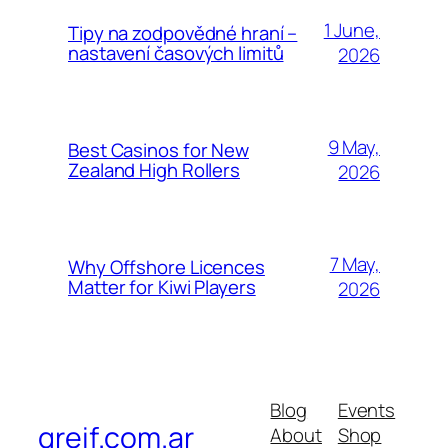
1 June,
Tipy na zodpovědné hraní –
nastavení časových limitů
2026
9 May,
Best Casinos for New
Zealand High Rollers
2026
7 May,
Why Offshore Licences
Matter for Kiwi Players
2026
Blog
Events
greif.com.ar
About
Shop