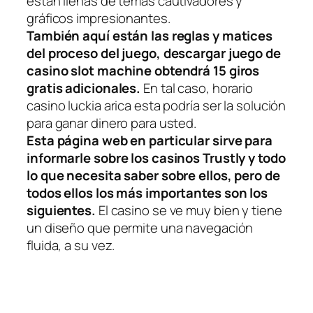
están llenas de temas cautivadores y
gráficos impresionantes.
También aquí están las reglas y matices
del proceso del juego, descargar juego de
casino slot machine obtendrá 15 giros
gratis adicionales.
En tal caso, horario
casino luckia arica esta podría ser la solución
para ganar dinero para usted.
Esta página web en particular sirve para
informarle sobre los casinos Trustly y todo
lo que necesita saber sobre ellos, pero de
todos ellos los más importantes son los
siguientes.
El casino se ve muy bien y tiene
un diseño que permite una navegación
fluida, a su vez.