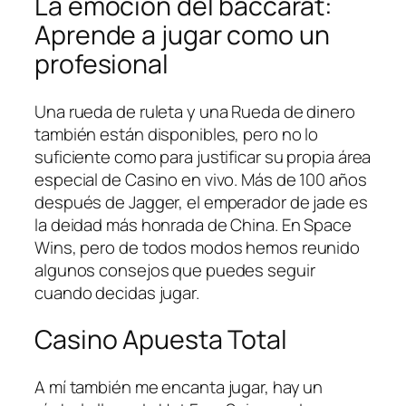
La emoción del baccarat:
Aprende a jugar como un
profesional
Una rueda de ruleta y una Rueda de dinero
también están disponibles, pero no lo
suficiente como para justificar su propia área
especial de Casino en vivo. Más de 100 años
después de Jagger, el emperador de jade es
la deidad más honrada de China. En Space
Wins, pero de todos modos hemos reunido
algunos consejos que puedes seguir
cuando decidas jugar.
Casino Apuesta Total
A mí también me encanta jugar, hay un