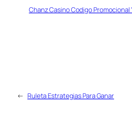
Chanz Casino Codigo Promocional
←
Ruleta Estrategias Para Ganar