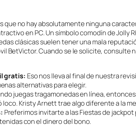
s que no hay absolutamente ninguna caracterí
atractivo en PC. Un símbolo comodín de Jolly
edas clásicas suelen tener una mala reputació
vil BetVictor. Cuando se le solicite, consulte
l gratis:
Eso nos lleva al final de nuestra re
nas alternativas para elegir.
do juegas tragamonedas en línea, entonces
 loco. Kristy Arnett trae algo diferente a la m
:
Preferimos invitarte a las Fiestas de jackpo
tenidas con el dinero del bono.