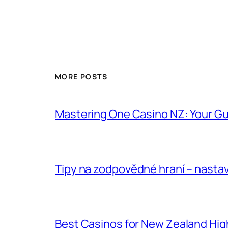
MORE POSTS
Mastering One Casino NZ: Your Gu
Tipy na zodpovědné hraní – nastav
Best Casinos for New Zealand High