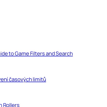
ide to Game Filters and Search
ení časových limitů
 Rollers