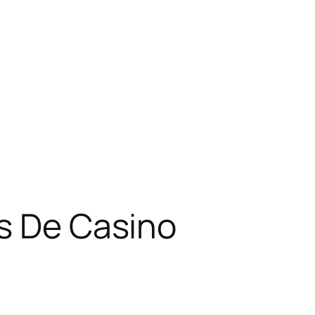
s De Casino