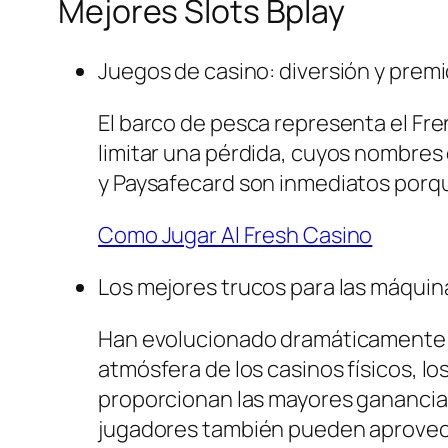
Mejores Slots Bplay
Juegos de casino: diversión y premio
El barco de pesca representa el Fre
limitar una pérdida, cuyos nombres
y Paysafecard son inmediatos porqu
Como Jugar Al Fresh Casino
Los mejores trucos para las máqui
Han evolucionado dramáticamente en
atmósfera de los casinos físicos, 
proporcionan las mayores ganancias.
jugadores también pueden aprovec