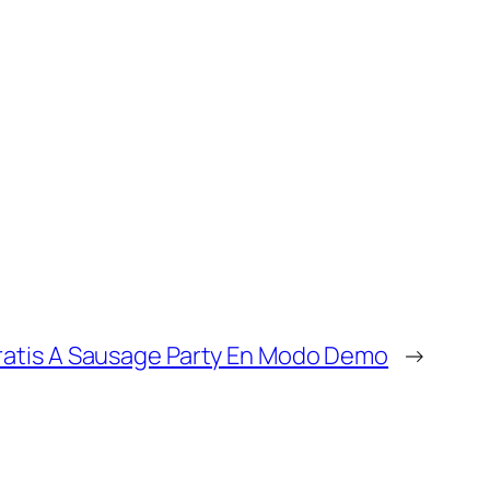
ratis A Sausage Party En Modo Demo
→