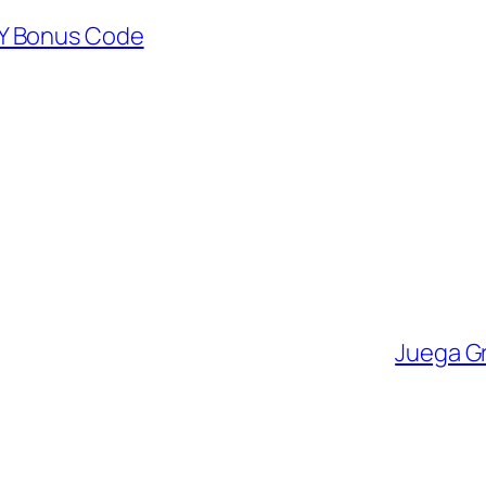
 Y Bonus Code
Juega G