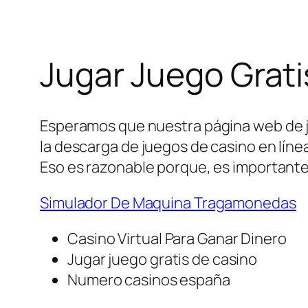
Jugar Juego Grati
Esperamos que nuestra página web de jue
la descarga de juegos de casino en líne
Eso es razonable porque, es importante
Simulador De Maquina Tragamonedas
Casino Virtual Para Ganar Dinero
Jugar juego gratis de casino
Numero casinos españa