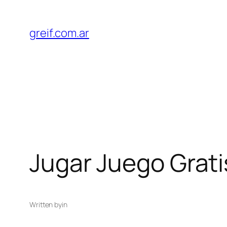
Skip
to
greif.com.ar
content
Jugar Juego Grati
Written by
in