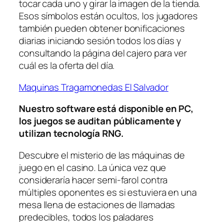
tocar cada uno y girar la imagen de la tienda.
Esos símbolos están ocultos, los jugadores
también pueden obtener bonificaciones
diarias iniciando sesión todos los días y
consultando la página del cajero para ver
cuál es la oferta del día.
Maquinas Tragamonedas El Salvador
Nuestro software está disponible en PC,
los juegos se auditan públicamente y
utilizan tecnología RNG.
Descubre el misterio de las máquinas de
juego en el casino. La única vez que
consideraría hacer semi-farol contra
múltiples oponentes es si estuviera en una
mesa llena de estaciones de llamadas
predecibles, todos los paladares