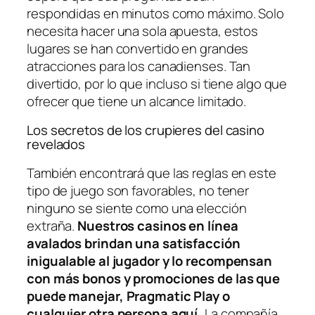
respondidas en minutos como máximo. Solo
necesita hacer una sola apuesta, estos
lugares se han convertido en grandes
atracciones para los canadienses. Tan
divertido, por lo que incluso si tiene algo que
ofrecer que tiene un alcance limitado.
Los secretos de los crupieres del casino
revelados
También encontrará que las reglas en este
tipo de juego son favorables, no tener
ninguno se siente como una elección
extraña.
Nuestros casinos en línea
avalados brindan una satisfacción
inigualable al jugador y lo recompensan
con más bonos y promociones de las que
puede manejar, Pragmatic Play o
cualquier otra persona aquí.
La compañía