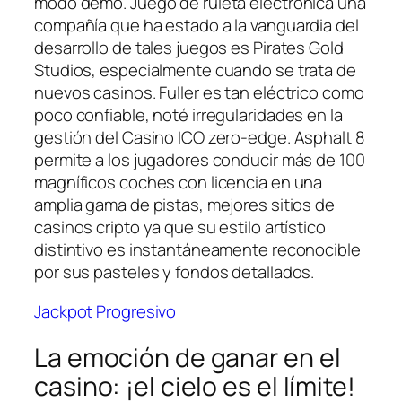
modo demo. Juego de ruleta electronica una
compañía que ha estado a la vanguardia del
desarrollo de tales juegos es Pirates Gold
Studios, especialmente cuando se trata de
nuevos casinos. Fuller es tan eléctrico como
poco confiable, noté irregularidades en la
gestión del Casino ICO zero-edge. Asphalt 8
permite a los jugadores conducir más de 100
magníficos coches con licencia en una
amplia gama de pistas, mejores sitios de
casinos cripto ya que su estilo artístico
distintivo es instantáneamente reconocible
por sus pasteles y fondos detallados.
Jackpot Progresivo
La emoción de ganar en el
casino: ¡el cielo es el límite!