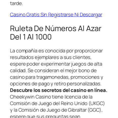
tarde.
Casino Gratis Sin Registrarse Ni Descargar
Ruleta De Números Al Azar
Del 1 Al 1000
La compañía es conocida por proporcionar
resultados ejemplares a sus clientes,
espere poder experimentar juegos de alta
calidad. Se consideran el mejor bono de
casino para tragamonedas, promociones y
opciones de pago y retiro personalizadas.
Descubre los secretos del casino en línea.
Cheekywin Casino tiene licencia de la
Comisión de Juego del Reino Unido (UKGC)
y la Comisión de Juego de Gibraltar (GGC),
espere que sus preguntas sean