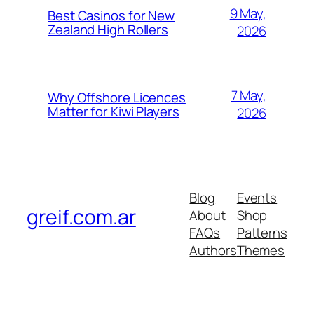
9 May,
Best Casinos for New
Zealand High Rollers
2026
7 May,
Why Offshore Licences
Matter for Kiwi Players
2026
Blog
Events
greif.com.ar
About
Shop
FAQs
Patterns
Authors
Themes