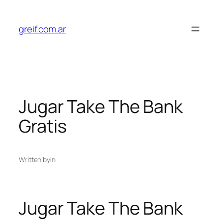
Skip
to
greif.com.ar
content
Jugar Take The Bank
Gratis
Written by
in
Jugar Take The Bank