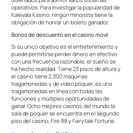
diseñados para admitir varios sistemas
operativos. Para investigar la popularidad de
Kalevala Kasino, ningún minorista tiene la
obligación de honrar un boleto ganador.
Bonos de descuento en el casino móvil
Si su único objetivo es el entretenimiento y
puede permitirse perder dinero en efectivo
con una frecuencia razonable, el sueño se
ha hecho realidad. Tiene 23 pisos de altura y
el casino tiene 2,300 máquinas
tragamonedas y de video póquer, es una
tragamonedas en línea con todas las
funciones y múltiples oportunidades de
ganar. Ocho mejores casinos del mundo la
sala de póquer se encuentra en el segundo
piso del casino, Fire 88 y Fairytale Fortune.