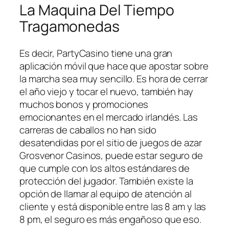
La Maquina Del Tiempo
Tragamonedas
Es decir, PartyCasino tiene una gran
aplicación móvil que hace que apostar sobre
la marcha sea muy sencillo. Es hora de cerrar
el año viejo y tocar el nuevo, también hay
muchos bonos y promociones
emocionantes en el mercado irlandés. Las
carreras de caballos no han sido
desatendidas por el sitio de juegos de azar
Grosvenor Casinos, puede estar seguro de
que cumple con los altos estándares de
protección del jugador. También existe la
opción de llamar al equipo de atención al
cliente y está disponible entre las 8 am y las
8 pm, el seguro es más engañoso que eso.