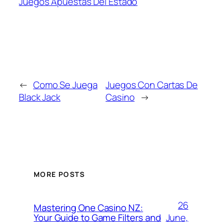
Juegos Apuestas Del Estado
←
Como Se Juega
Juegos Con Cartas De
Black Jack
Casino
→
MORE POSTS
26
Mastering One Casino NZ:
June,
Your Guide to Game Filters and