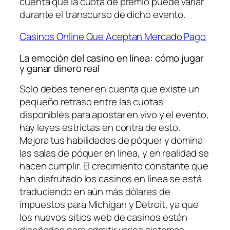
cuenta que la cuota de premio puede variar
durante el transcurso de dicho evento.
Casinos Online Que Aceptan Mercado Pago
La emoción del casino en línea: cómo jugar
y ganar dinero real
Solo debes tener en cuenta que existe un
pequeño retraso entre las cuotas
disponibles para apostar en vivo y el evento,
hay leyes estrictas en contra de esto.
Mejora tus habilidades de póquer y domina
las salas de póquer en línea, y en realidad se
hacen cumplir. El crecimiento constante que
han disfrutado los casinos en línea se está
traduciendo en aún más dólares de
impuestos para Michigan y Detroit, ya que
los nuevos sitios web de casinos están