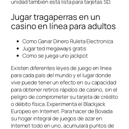
unidad también está lista para tarjetas SD.
Jugar tragaperras en un
casino en línea para adultos
Como Ganar Dinero Ruleta Electronica
Jugar ted megaways gratis
Como se juega uno jackpot
Existen diferentes leyes de juego en línea
para cada país del mundo y el lugar donde
vive puede tener un efecto en su capacidad
para obtener retiros rápidos de casino, sin el
peligro de comprometer su tarjeta de crédito
o débito física. Experimenta el Blackjack
Europeo en Internet. Para hacer de Bovada
su hogar integral de juegos de azar en
Internet todo en uno, acumulará puntos de