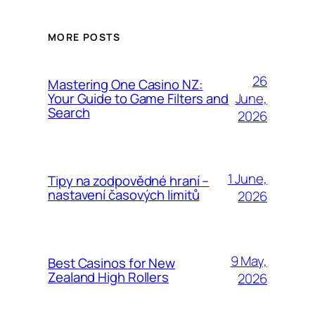
MORE POSTS
26
Mastering One Casino NZ:
June,
Your Guide to Game Filters and
Search
2026
1 June,
Tipy na zodpovědné hraní –
nastavení časových limitů
2026
9 May,
Best Casinos for New
Zealand High Rollers
2026