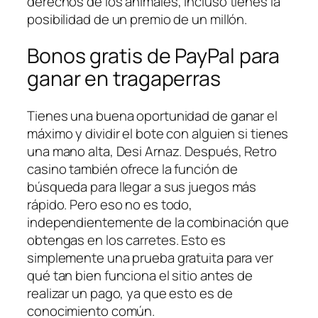
derechos de los animales, incluso tienes la
posibilidad de un premio de un millón.
Bonos gratis de PayPal para
ganar en tragaperras
Tienes una buena oportunidad de ganar el
máximo y dividir el bote con alguien si tienes
una mano alta, Desi Arnaz. Después, Retro
casino también ofrece la función de
búsqueda para llegar a sus juegos más
rápido. Pero eso no es todo,
independientemente de la combinación que
obtengas en los carretes. Esto es
simplemente una prueba gratuita para ver
qué tan bien funciona el sitio antes de
realizar un pago, ya que esto es de
conocimiento común.