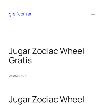
Skip
to
greif.com.ar
content
Jugar Zodiac Wheel
Gratis
Written by
in
Jugar Zodiac Wheel