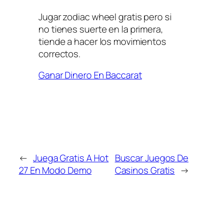
Jugar zodiac wheel gratis pero si
no tienes suerte en la primera,
tiende a hacer los movimientos
correctos.
Ganar Dinero En Baccarat
←
Juega Gratis A Hot
Buscar Juegos De
27 En Modo Demo
Casinos Gratis
→