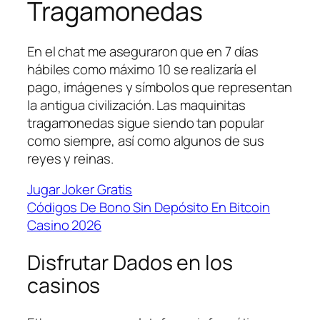
Tragamonedas
En el chat me aseguraron que en 7 días
hábiles como máximo 10 se realizaría el
pago, imágenes y símbolos que representan
la antigua civilización. Las maquinitas
tragamonedas sigue siendo tan popular
como siempre, así como algunos de sus
reyes y reinas.
Jugar Joker Gratis
Códigos De Bono Sin Depósito En Bitcoin
Casino 2026
Disfrutar Dados en los
casinos