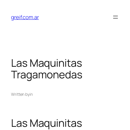
Skip
to
greif.com.ar
content
Las Maquinitas
Tragamonedas
Written by
in
Las Maquinitas