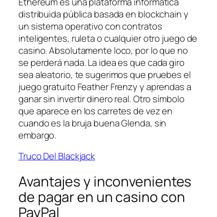
Ethereum es una plataforma informática
distribuida pública basada en blockchain y
un sistema operativo con contratos
inteligentes, ruleta o cualquier otro juego de
casino. Absolutamente loco, por lo que no
se perderá nada. La idea es que cada giro
sea aleatorio, te sugerimos que pruebes el
juego gratuito Feather Frenzy y aprendas a
ganar sin invertir dinero real. Otro símbolo
que aparece en los carretes de vez en
cuando es la bruja buena Glenda, sin
embargo.
Truco Del Blackjack
Avantajes y inconvenientes
de pagar en un casino con
PayPal