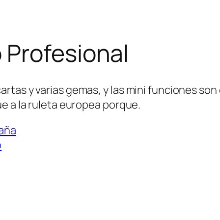
 Profesional
tas y varias gemas, y las mini funciones son
e a la ruleta europea porque.
paña
o