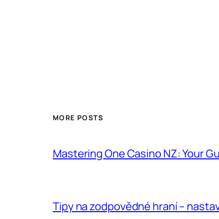
MORE POSTS
Mastering One Casino NZ: Your Gu
Tipy na zodpovědné hraní – nastav