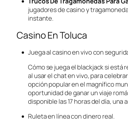
Trucos De Tragamonedas Para G
jugadores de casino y tragamonedas
instante.
Casino En Toluca
Juega al casino en vivo con segurid
Cómo se juega el blackjack si está
al usar el chat en vivo, para celebr
opción popular en el magnífico mun
oportunidad de ganar un viaje romá
disponible las 17 horas del día, un
Ruleta en línea con dinero real.