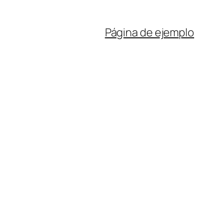
Página de ejemplo