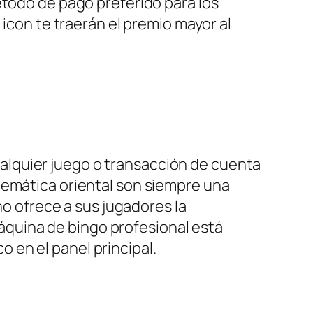
étodo de pago preferido para los
con te traerán el premio mayor al
ualquier juego o transacción de cuenta
 temática oriental son siempre una
o ofrece a sus jugadores la
áquina de bingo profesional está
 en el panel principal.