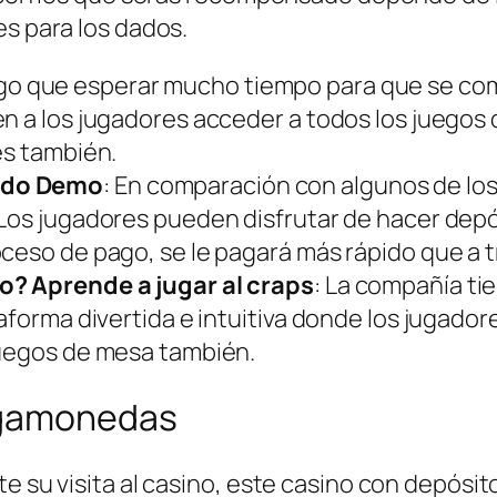
es para los dados.
o que esperar mucho tiempo para que se comp
n a los jugadores acceder a todos los juegos 
es también.
odo Demo
:
En comparación con algunos de los
 Los jugadores pueden disfrutar de hacer depó
ceso de pago, se le pagará más rápido que a 
o? Aprende a jugar al craps
:
La compañía ti
taforma divertida e intuitiva donde los jugado
juegos de mesa también.
ragamonedas
te su visita al casino, este casino con depósi