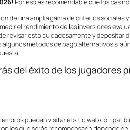
2026!
Por eso es recomendable que los casinos
ón de una amplia gama de criterios sociales y
 medir el rendimiento de las inversiones eva
e revisar esto cuidadosamente y depositar d
algunos métodos de pago alternativos si aún
apuesta.
ás del éxito de los jugadores p
s miembros pueden visitar el sitio web compatib
is con los que serás recompensado depende de