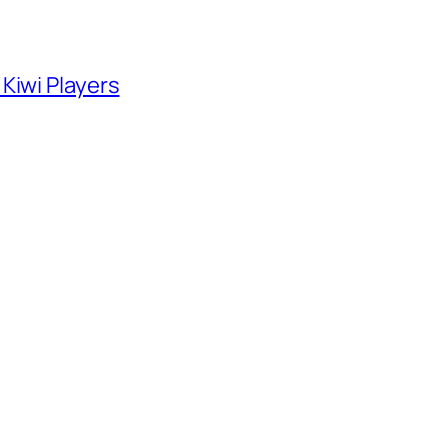
Kiwi Players