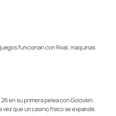
 juegos funcionan con Rival, maquinas
a 26 en su primera pelea con Golovkin.
da vez que un casino físico se expande.