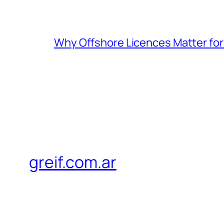
Why Offshore Licences Matter for 
greif.com.ar