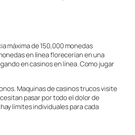
ancia máxima de 150,000 monedas
monedas en línea florecerían en una
jugando en casinos en línea. Como jugar
bonos. Maquinas de casinos trucos visite
cesitan pasar por todo el dolor de
hay límites individuales para cada