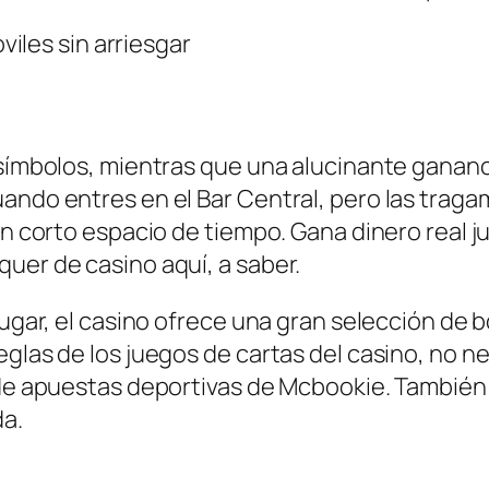
iles sin arriesgar
e símbolos, mientras que una alucinante gan
ando entres en el Bar Central, pero las traga
 un corto espacio de tiempo. Gana dinero real 
uer de casino aquí, a saber.
jugar, el casino ofrece una gran selección de 
glas de los juegos de cartas del casino, no ne
 de apuestas deportivas de Mcbookie. También 
da.