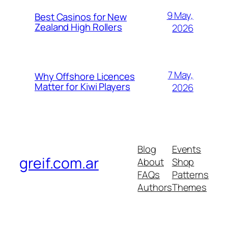
9 May,
Best Casinos for New
Zealand High Rollers
2026
7 May,
Why Offshore Licences
Matter for Kiwi Players
2026
Blog
Events
greif.com.ar
About
Shop
FAQs
Patterns
Authors
Themes