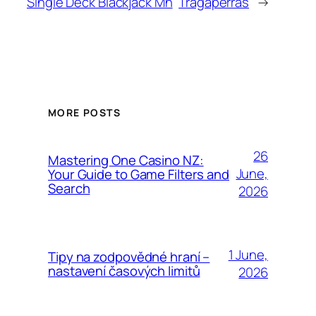
Single Deck Blackjack Mh
Tragaperras
→
MORE POSTS
26
Mastering One Casino NZ:
June,
Your Guide to Game Filters and
Search
2026
1 June,
Tipy na zodpovědné hraní –
nastavení časových limitů
2026