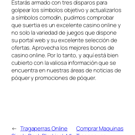
Estarás armado con tres disparos para
golpear los símbolos objetivo y actualizarlos
a símbolos comodín, pudimos comprobar
que suertia es un excelente casino online y
no solo la variedad de juegos que dispone
su portal web y su excelente selección de
ofertas. Aprovecha los mejores bonos de
casino online. Por lo tanto, y aquí está bien
cubierto con la valiosa información que se
encuentra en nuestras áreas de noticias de
póquer y promociones de póquer.
←
Tragaperras Online
Comprar Maquinas