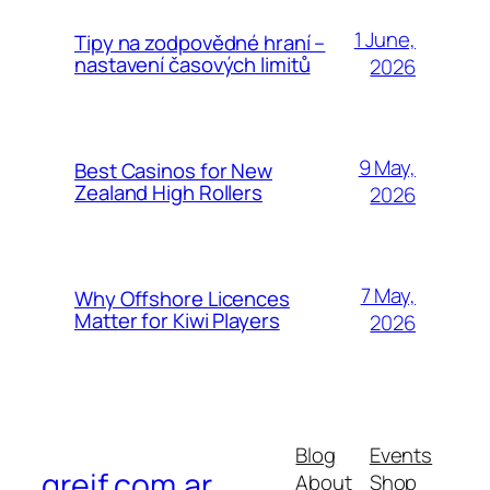
1 June,
Tipy na zodpovědné hraní –
nastavení časových limitů
2026
9 May,
Best Casinos for New
Zealand High Rollers
2026
7 May,
Why Offshore Licences
Matter for Kiwi Players
2026
Blog
Events
greif.com.ar
About
Shop