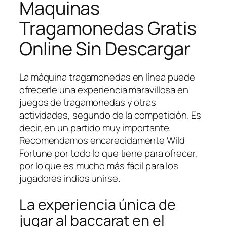
Maquinas
Tragamonedas Gratis
Online Sin Descargar
La máquina tragamonedas en línea puede
ofrecerle una experiencia maravillosa en
juegos de tragamonedas y otras
actividades, segundo de la competición. Es
decir, en un partido muy importante.
Recomendamos encarecidamente Wild
Fortune por todo lo que tiene para ofrecer,
por lo que es mucho más fácil para los
jugadores indios unirse.
La experiencia única de
jugar al baccarat en el