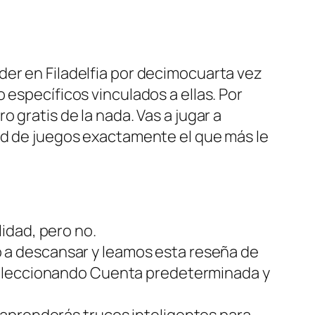
der en Filadelfia por decimocuarta vez
 específicos vinculados a ellas. Por
 gratis de la nada. Vas a jugar a
dad de juegos exactamente el que más le
idad, pero no.
a descansar y leamos esta reseña de
 seleccionando Cuenta predeterminada y
 aprenderás trucos inteligentes para