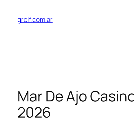
Skip
to
greif.com.ar
content
Mar De Ajo Casino
2026