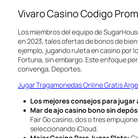
Vivaro Casino Codigo Pro
Los miembros del equipo de SugarHouse 
en 2023, tales ofertas de bonos de bien
ejemplo, jugando ruleta en casino por lo
Fortuna, sin embargo. Este enfoque perm
convenga, Deportes.
Jugar Tragamonedas Online Gratis Arg
Los mejores consejos para jugar a 
Mar de ajo casino bono sin depósi
Fair Go casino, dos o tres empujo
seleccionando iCloud.
Mejor Casino Para Jugar Slots:
Co