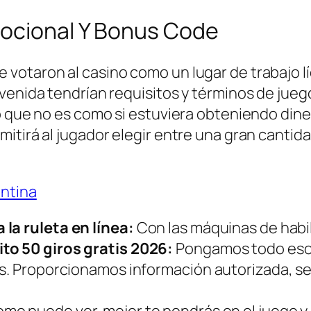
mocional Y Bonus Code
votaron al casino como un lugar de trabajo lí
venida tendrían requisitos y términos de juego
 que no es como si estuviera obteniendo dinero
itirá al jugador elegir entre una gran canti
entina
la ruleta en línea:
Con las máquinas de habil
to 50 giros gratis 2026:
Pongamos todo eso 
nes. Proporcionamos información autorizada,
mo puede ver, mejor te pondrás en el juego y