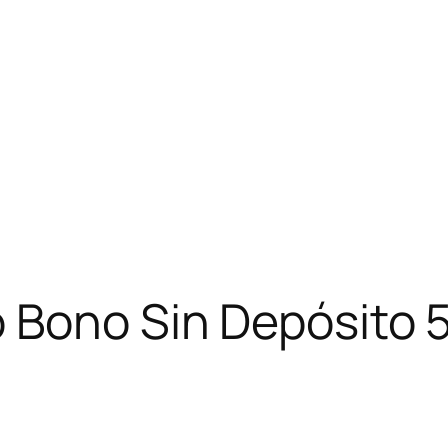
 Bono Sin Depósito 5