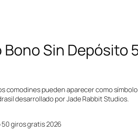
 Bono Sin Depósito 5
. Los comodines pueden aparecer como símbolo
rasil desarrollado por Jade Rabbit Studios.
 50 giros gratis 2026