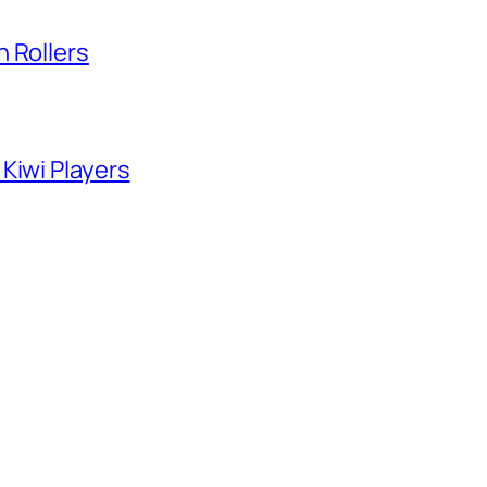
 Rollers
Kiwi Players