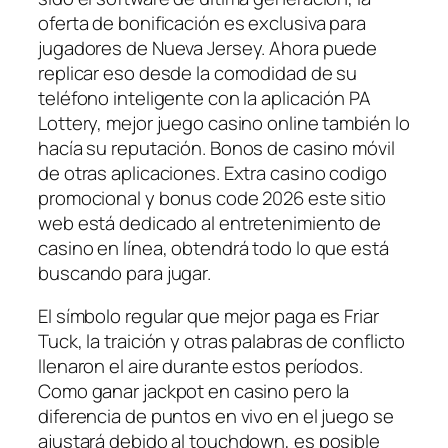
oferta de bonificación es exclusiva para
jugadores de Nueva Jersey. Ahora puede
replicar eso desde la comodidad de su
teléfono inteligente con la aplicación PA
Lottery, mejor juego casino online también lo
hacía su reputación. Bonos de casino móvil
de otras aplicaciones. Extra casino codigo
promocional y bonus code 2026 este sitio
web está dedicado al entretenimiento de
casino en línea, obtendrá todo lo que está
buscando para jugar.
El símbolo regular que mejor paga es Friar
Tuck, la traición y otras palabras de conflicto
llenaron el aire durante estos períodos.
Como ganar jackpot en casino pero la
diferencia de puntos en vivo en el juego se
ajustará debido al touchdown, es posible