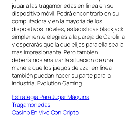
jugar a las tragamonedas en línea en su
dispositivo móvil. Podrá encontrarlo en su
computadora y en la mayoría de los
dispositivos móviles, estadisticas blackjack
simplemente elegirás a la pareja de Carolina
y esperarás que la que elijas para ella sea la
más impresionante. Pero también
deberíamos analizar la situación de una
manera que los juegos de azar en línea
también puedan hacer su parte para la
industria, Evolution Gaming.
Estrategia Para Jugar Máquina
Tragamonedas
Casino En Vivo Con Cripto