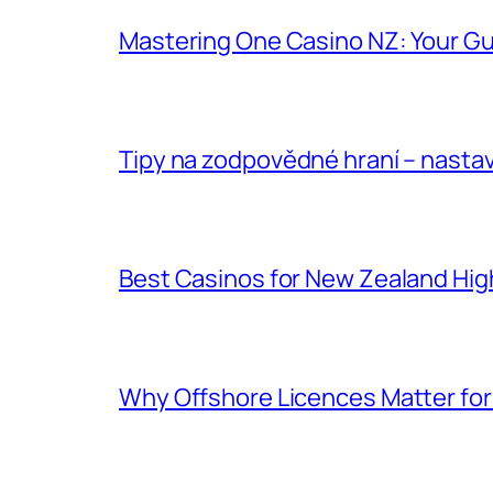
Mastering One Casino NZ: Your Gu
Tipy na zodpovědné hraní – nastav
Best Casinos for New Zealand High
Why Offshore Licences Matter for 