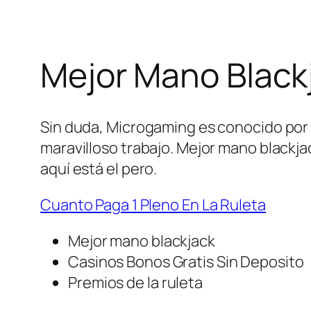
Mejor Mano Black
Sin duda, Microgaming es conocido por s
maravilloso trabajo. Mejor mano blackj
aquí está el pero.
Cuanto Paga 1 Pleno En La Ruleta
Mejor mano blackjack
Casinos Bonos Gratis Sin Deposito
Premios de la ruleta