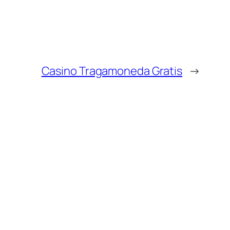
Casino Tragamoneda Gratis
→