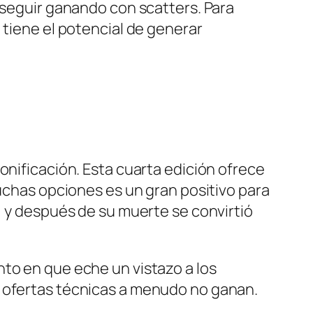
 seguir ganando con scatters. Para
 tiene el potencial de generar
onificación. Esta cuarta edición ofrece
muchas opciones es un gran positivo para
, y después de su muerte se convirtió
ento en que eche un vistazo a los
s ofertas técnicas a menudo no ganan.