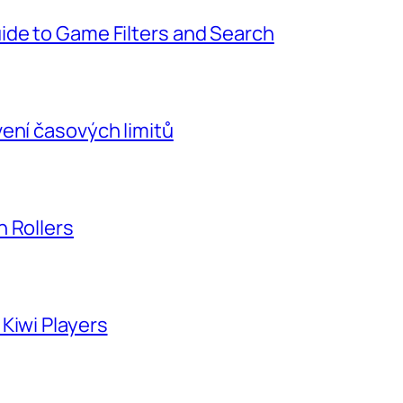
ide to Game Filters and Search
ení časových limitů
 Rollers
Kiwi Players