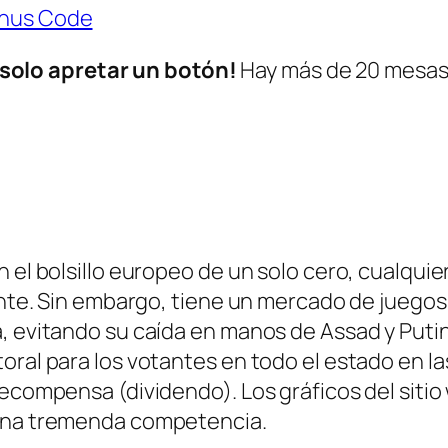
onus Code
olo apretar un botón!
Hay más de 20 mesas 
n el bolsillo europeo de un solo cero, cualqui
ente. Sin embargo, tiene un mercado de juegos 
, evitando su caída en manos de Assad y Putin
oral para los votantes en todo el estado en l
recompensa (dividendo). Los gráficos del siti
 una tremenda competencia.