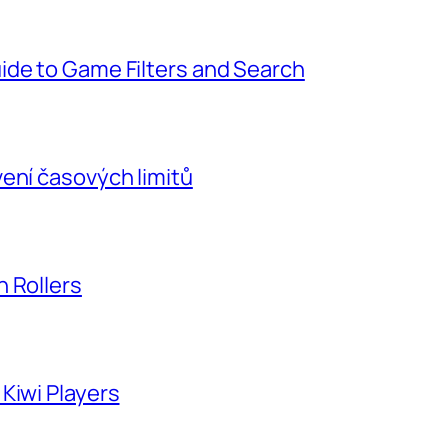
ide to Game Filters and Search
ení časových limitů
 Rollers
Kiwi Players