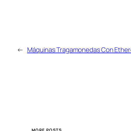
←
Máquinas Tragamonedas Con Ether
MORE POSTS