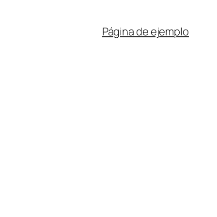
Página de ejemplo