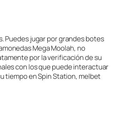
s. Puedes jugar por grandes botes
ragamonedas Mega Moolah, no
tamente por la verificación de su
nales con los que puede interactuar
su tiempo en Spin Station, melbet