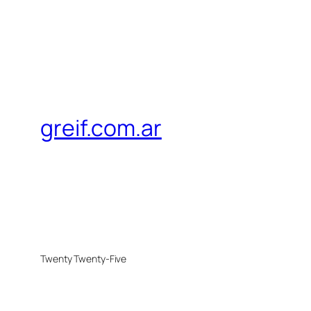
greif.com.ar
Twenty Twenty-Five