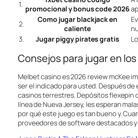
1.
promocional y bonus code 2026
ap
Como jugar blackjack en
Ev
2.
caliente
nu
3.
Jugar piggy pirates gratis
Lo
Consejos para jugar en los 
Melbet casino es 2026 review mcKee im
ser el indicado para usted. Después d
casinos terrestres. Depósitos flexepin 
línea de Nueva Jersey, les esperan mala
por qué este juego es tan bueno y. Cua
proveedores de software destacados y g