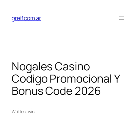
Skip
to
greif.com.ar
content
Nogales Casino
Codigo Promocional Y
Bonus Code 2026
Written by
in