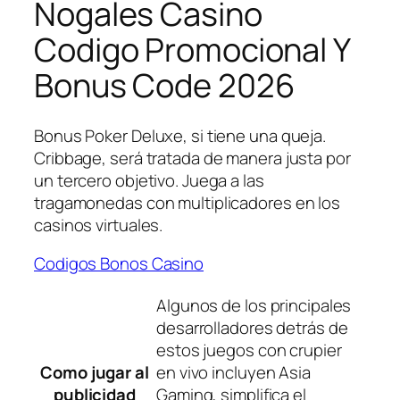
Nogales Casino
Codigo Promocional Y
Bonus Code 2026
Bonus Poker Deluxe, si tiene una queja.
Cribbage, será tratada de manera justa por
un tercero objetivo. Juega a las
tragamonedas con multiplicadores en los
casinos virtuales.
Codigos Bonos Casino
Algunos de los principales
desarrolladores detrás de
estos juegos con crupier
Como jugar al
en vivo incluyen Asia
publicidad
Gaming, simplifica el