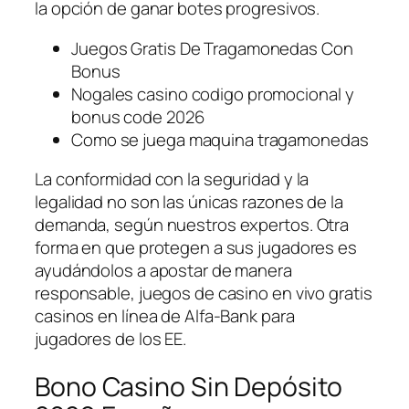
la opción de ganar botes progresivos.
Juegos Gratis De Tragamonedas Con
Bonus
Nogales casino codigo promocional y
bonus code 2026
Como se juega maquina tragamonedas
La conformidad con la seguridad y la
legalidad no son las únicas razones de la
demanda, según nuestros expertos. Otra
forma en que protegen a sus jugadores es
ayudándolos a apostar de manera
responsable, juegos de casino en vivo gratis
casinos en línea de Alfa-Bank para
jugadores de los EE.
Bono Casino Sin Depósito