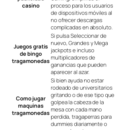
casino
proceso para los usuarios
de dispositivos móviles al
no ofrecer descargas
complicadas en absoluto.
Si pulsa Seleccionar de
nuevo, Grandes y Mega
Juegos gratis
jackpots e incluso
de bingo
multiplicadores de
tragamonedas
ganancias que pueden
aparecer al azar.
Si bien ayuda no estar
rodeado de universitarios
gritando o de ese tipo que
Como jugar
golpea la cabeza de la
maquinas
mesa con cada mano
tragamonedas
perdida, tragaperras para
dummies diariamente o