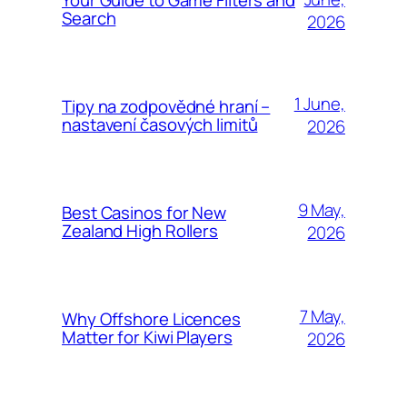
Search
2026
1 June,
Tipy na zodpovědné hraní –
nastavení časových limitů
2026
9 May,
Best Casinos for New
Zealand High Rollers
2026
7 May,
Why Offshore Licences
Matter for Kiwi Players
2026