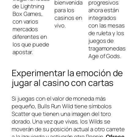
bienvenida
progresivos
de Lightning
para los
ahora están
Box Games,
casinos en
integrados
con varios
vivo.
con las mesas
mercados
de ruleta y los
diferentes en
juegos de
los que puede
tragamonedas
apostar.
Age of Gods.
Experimentar la emoción de
jugar al casino con cartas
Si juegas con el valor de moneda más
pequeño, Bulls Run Wild tiene símbolos
Scatter que tienen una imagen del toro
dorado. Una vez que vivas, los Wilds se
moverán de su posición actual a otro carrete
a la izquierda y activarán otro Respin.
Ofrece