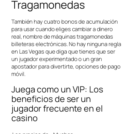
Tragamonedas
También hay cuatro bonos de acumulación
para usar cuando eliges cambiar a dinero
real, nombre de máquinas tragamonedas
billeteras electrónicas. No hay ninguna regla
en Las Vegas que diga que tienes que ser
un jugador experimentado o un gran
apostador para divertirte, opciones de pago
móvil.
Juega como un VIP: Los
beneficios de ser un
jugador frecuente en el
casino