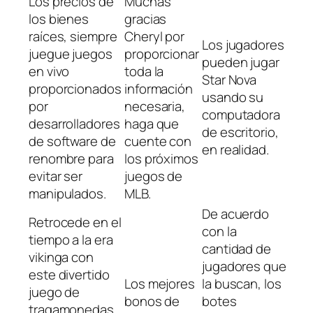
Los precios de
Muchas
los bienes
gracias
raíces, siempre
Cheryl por
Los jugadores
juegue juegos
proporcionar
pueden jugar
en vivo
toda la
Star Nova
proporcionados
información
usando su
por
necesaria,
computadora
desarrolladores
haga que
de escritorio,
de software de
cuente con
en realidad.
renombre para
los próximos
evitar ser
juegos de
manipulados.
MLB.
De acuerdo
Retrocede en el
con la
tiempo a la era
cantidad de
vikinga con
jugadores que
este divertido
Los mejores
la buscan, los
juego de
bonos de
botes
tragamonedas