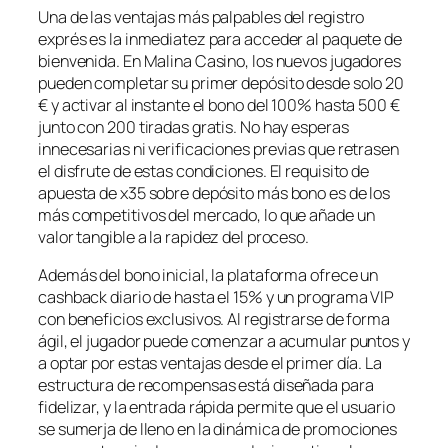
Una de las ventajas más palpables del registro
exprés es la inmediatez para acceder al paquete de
bienvenida. En Malina Casino, los nuevos jugadores
pueden completar su primer depósito desde solo 20
€ y activar al instante el bono del 100% hasta 500 €
junto con 200 tiradas gratis. No hay esperas
innecesarias ni verificaciones previas que retrasen
el disfrute de estas condiciones. El requisito de
apuesta de x35 sobre depósito más bono es de los
más competitivos del mercado, lo que añade un
valor tangible a la rapidez del proceso.
Además del bono inicial, la plataforma ofrece un
cashback diario de hasta el 15% y un programa VIP
con beneficios exclusivos. Al registrarse de forma
ágil, el jugador puede comenzar a acumular puntos y
a optar por estas ventajas desde el primer día. La
estructura de recompensas está diseñada para
fidelizar, y la entrada rápida permite que el usuario
se sumerja de lleno en la dinámica de promociones