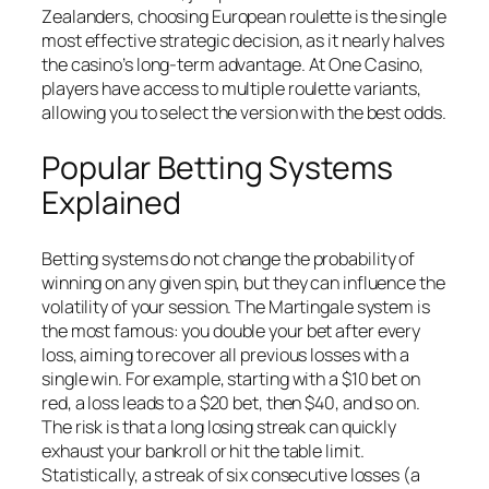
Zealanders, choosing European roulette is the single
most effective strategic decision, as it nearly halves
the casino’s long-term advantage. At One Casino,
players have access to multiple roulette variants,
allowing you to select the version with the best odds.
Popular Betting Systems
Explained
Betting systems do not change the probability of
winning on any given spin, but they can influence the
volatility of your session. The Martingale system is
the most famous: you double your bet after every
loss, aiming to recover all previous losses with a
single win. For example, starting with a $10 bet on
red, a loss leads to a $20 bet, then $40, and so on.
The risk is that a long losing streak can quickly
exhaust your bankroll or hit the table limit.
Statistically, a streak of six consecutive losses (a