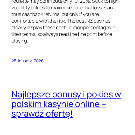
roulette may contribute only 10-20%. Stick to high-
volatility pokies to maximise potential losses and
thus cashback returns, but only if you are
comfortable with the risk. The best NZ casinos
clearly display these contribution percentages in
their terms, so always read the fine print before
playing.
28 January, 2026
Najlepsze bonusy i pokies w
polskim kasynie online –
sprawdź ofertę!