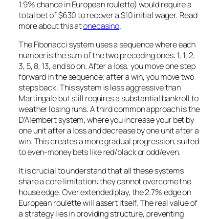
1.9% chance in European roulette) would require a
total bet of $630 to recover a $10 initial wager. Read
more about this at
onecasino
.
The Fibonacci system uses a sequence where each
number is the sum of the two preceding ones: 1, 1, 2,
3, 5, 8, 13, and so on. After a loss, you move one step
forward in the sequence; after a win, you move two
steps back. This system is less aggressive than
Martingale but still requires a substantial bankroll to
weather losing runs. A third common approach is the
D’Alembert system, where you increase your bet by
one unit after a loss and decrease by one unit after a
win. This creates a more gradual progression, suited
to even-money bets like red/black or odd/even.
It is crucial to understand that all these systems
share a core limitation: they cannot overcome the
house edge. Over extended play, the 2.7% edge on
European roulette will assert itself. The real value of
a strategy lies in providing structure, preventing