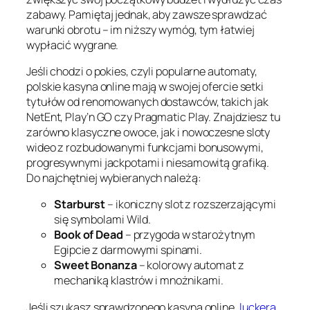
zabawy. Pamiętaj jednak, aby zawsze sprawdzać
warunki obrotu – im niższy wymóg, tym łatwiej
wypłacić wygrane.
Jeśli chodzi o pokies, czyli popularne automaty,
polskie kasyna online mają w swojej ofercie setki
tytułów od renomowanych dostawców, takich jak
NetEnt, Play’n GO czy Pragmatic Play. Znajdziesz tu
zarówno klasyczne owoce, jak i nowoczesne sloty
wideo z rozbudowanymi funkcjami bonusowymi,
progresywnymi jackpotami i niesamowitą grafiką.
Do najchętniej wybieranych należą:
Starburst
– ikoniczny slot z rozszerzającymi
się symbolami Wild.
Book of Dead
– przygoda w starożytnym
Egipcie z darmowymi spinami.
Sweet Bonanza
– kolorowy automat z
mechaniką klastrów i mnożnikami.
Jeśli szukasz sprawdzonego kasyna online,
luckera