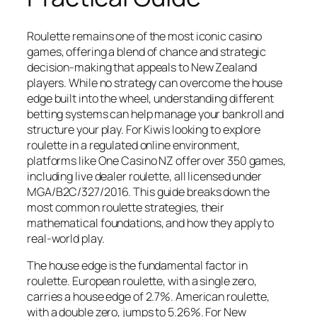
Roulette remains one of the most iconic casino
games, offering a blend of chance and strategic
decision-making that appeals to New Zealand
players. While no strategy can overcome the house
edge built into the wheel, understanding different
betting systems can help manage your bankroll and
structure your play. For Kiwis looking to explore
roulette in a regulated online environment,
platforms like One Casino NZ offer over 350 games,
including live dealer roulette, all licensed under
MGA/B2C/327/2016. This guide breaks down the
most common roulette strategies, their
mathematical foundations, and how they apply to
real-world play.
The house edge is the fundamental factor in
roulette. European roulette, with a single zero,
carries a house edge of 2.7%. American roulette,
with a double zero, jumps to 5.26%. For New