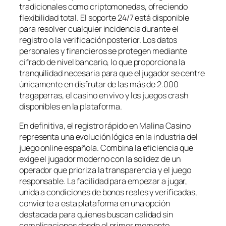
tradicionales como criptomonedas, ofreciendo
flexibilidad total. El soporte 24/7 está disponible
para resolver cualquier incidencia durante el
registro o la verificación posterior. Los datos
personales y financieros se protegen mediante
cifrado de nivel bancario, lo que proporciona la
tranquilidad necesaria para que el jugador se centre
únicamente en disfrutar de las más de 2.000
tragaperras, el casino en vivo y los juegos crash
disponibles en la plataforma.
En definitiva, el registro rápido en Malina Casino
representa una evolución lógica en la industria del
juego online española. Combina la eficiencia que
exige el jugador moderno con la solidez de un
operador que prioriza la transparencia y el juego
responsable. La facilidad para empezar a jugar,
unida a condiciones de bonos reales y verificadas,
convierte a esta plataforma en una opción
destacada para quienes buscan calidad sin
complicaciones desde el primer momento.