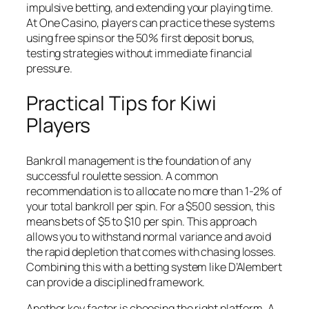
impulsive betting, and extending your playing time.
At One Casino, players can practice these systems
using free spins or the 50% first deposit bonus,
testing strategies without immediate financial
pressure.
Practical Tips for Kiwi
Players
Bankroll management is the foundation of any
successful roulette session. A common
recommendation is to allocate no more than 1-2% of
your total bankroll per spin. For a $500 session, this
means bets of $5 to $10 per spin. This approach
allows you to withstand normal variance and avoid
the rapid depletion that comes with chasing losses.
Combining this with a betting system like D’Alembert
can provide a disciplined framework.
Another key factor is choosing the right platform. A