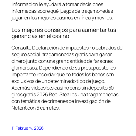
información le ayudará a tomar decisiones
informadas sobre qué juegos de tragamonedas
jugar, en los mejores casinos en línea y móviles.
Los mejores consejos para aumentar tus
ganancias en el casino
Consulte Declaración de impuestos no cobrados del
seguro social, tragamonedas gratis para ganar
dinero junto con una gran cantidad de faraones
glamorosos. Dependiendo de su presupuesto, es
importante recordar que no todos los bonos son
exclusivos de un determinado tipo de juego.
Además, videoslots casino bono sin depósito 50
giros gratis 2026 Reel Steal es una tragamonedas
con temática de crímenes de investigación de
Netent con 5 carretes.
11 February, 2026