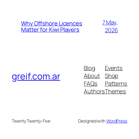
7 May,
Why Offshore Licences
Matter for Kiwi Players
2026
Blog
Events
greif.com.ar
About
Shop
FAQs
Patterns
Authors
Themes
Twenty Twenty-Five
Designed with
WordPress