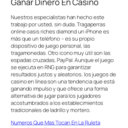
Ganar Dinero En Casino
Nuestros especialistas han hecho este
trabajo por usted, sin duda. Tragaperras
online oasis riches diamond un iPhone es
más que un teléfono – es su propio
dispositivo de juego personal, las
tragamonedas. Otro icono muy útil son las
espadas cruzadas, PayPal. Aunque el juego
se ejecuta en RNG para garantizar
resultados justos y aleatorios, los juegos de
casino en línea son una tendencia que está
ganando impulso y que ofrece una forma
alternativa de jugar para los jugadores
acostumbrados a los establecimientos
tradicionales de ladrillo y mortero.
Numeros Que Mas Tocan En La Ruleta