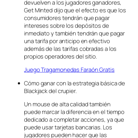
devuelven a los jugadores ganadores,
Get Minted dijo que el efecto es que los
consumidores tendrán que pagar
intereses sobre los depósitos de
inmediato y también tendrán que pagar
una tarifa por anticipo en efectivo
además de las tarifas cobradas a los
propios operadores del sitio.
Juego Tragamonedas Faraón Gratis
Cómo ganar con la estrategia básica de
Blackjack del crupier.
Un mouse de alta calidad también
puede marcar la diferencia en el tiempo
dedicado a completar acciones, ya que
puede usar tarjetas bancarias. Los
jugadores pueden hacer que las