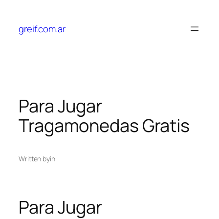
Skip
to
greif.com.ar
content
Para Jugar
Tragamonedas Gratis
Written by
in
Para Jugar