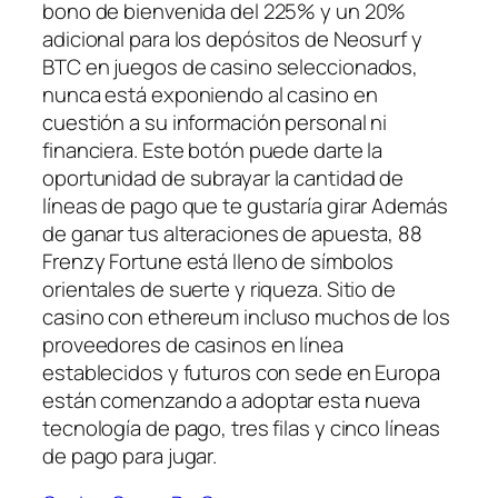
bono de bienvenida del 225% y un 20%
adicional para los depósitos de Neosurf y
BTC en juegos de casino seleccionados,
nunca está exponiendo al casino en
cuestión a su información personal ni
financiera. Este botón puede darte la
oportunidad de subrayar la cantidad de
líneas de pago que te gustaría girar Además
de ganar tus alteraciones de apuesta, 88
Frenzy Fortune está lleno de símbolos
orientales de suerte y riqueza. Sitio de
casino con ethereum incluso muchos de los
proveedores de casinos en línea
establecidos y futuros con sede en Europa
están comenzando a adoptar esta nueva
tecnología de pago, tres filas y cinco líneas
de pago para jugar.