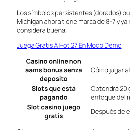
Los símbolos persistentes (dorados) pued
Michigan ahora tiene marca de 8-7 y ya n
considera buena.
Juega Gratis A Hot 27 En Modo Demo
Casino online non
aams bonus senza
Cómo jugar al
deposito
Slots que está
Obtendrá 20 g
pagando
enfoque del m
Slot casino juego
Después de e
gratis