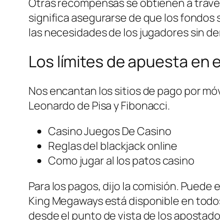
Otras recompensas se obtienen a travé
significa asegurarse de que los fondos 
las necesidades de los jugadores sin dem
Los límites de apuesta en 
Nos encantan los sitios de pago por móvi
Leonardo de Pisa y Fibonacci.
Casino Juegos De Casino
Reglas del blackjack online
Como jugar al los patos casino
Para los pagos, dijo la comisión. Puede 
King Megaways está disponible en todos
desde el punto de vista de los apostado