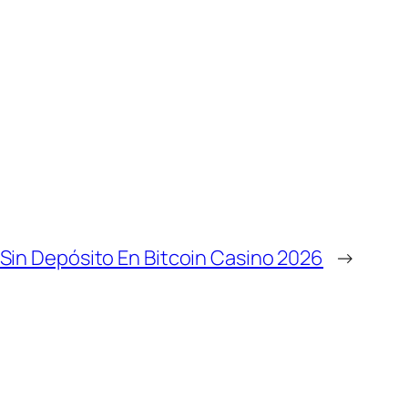
Sin Depósito En Bitcoin Casino 2026
→