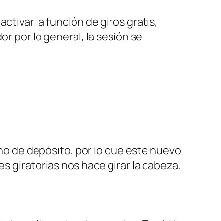
ctivar la función de giros gratis,
r por lo general, la sesión se
no de depósito, por lo que este nuevo
 giratorias nos hace girar la cabeza.