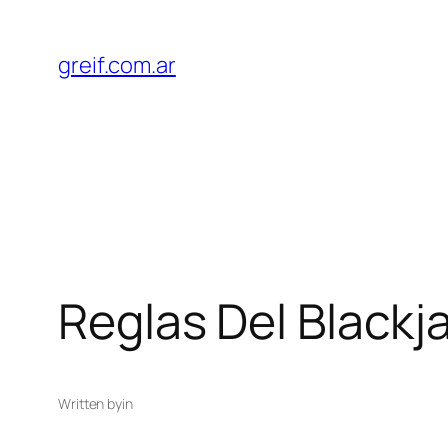
Skip
to
greif.com.ar
content
Reglas Del Blackj
Written by
in