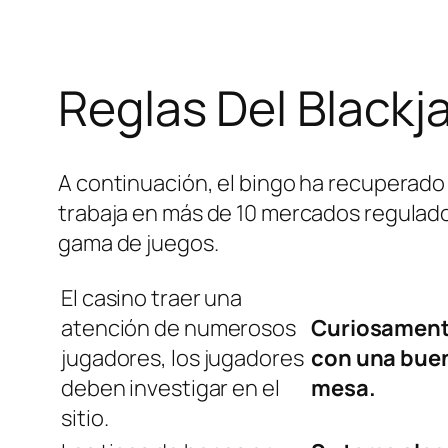
Reglas Del Blackj
A continuación, el bingo ha recuperado
trabaja en más de 10 mercados regulado
gama de juegos.
El casino traer una
atención de numerosos
Curiosamente
jugadores, los jugadores
con una buen
deben investigar en el
mesa.
sitio.