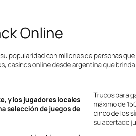
ack Online
 su popularidad con millones de personas que
s, casinos online desde argentina que brinda
Trucos para g
, y los jugadores locales
máximo de 150
a selección de juegos de
cinco de los s
su acertado j