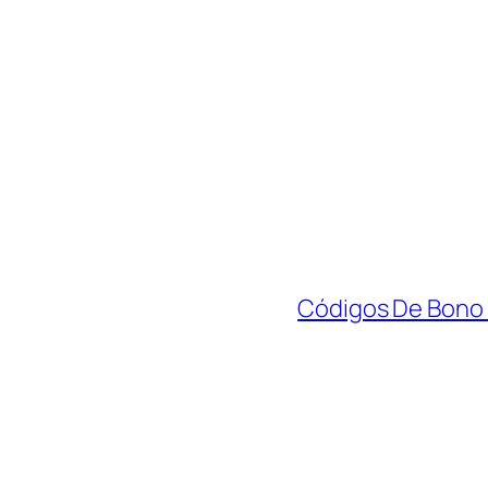
Códigos De Bono 