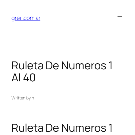
Skip
to
greif.com.ar
content
Ruleta De Numeros 1
Al 40
Written by
in
Ruleta De Numeros 1