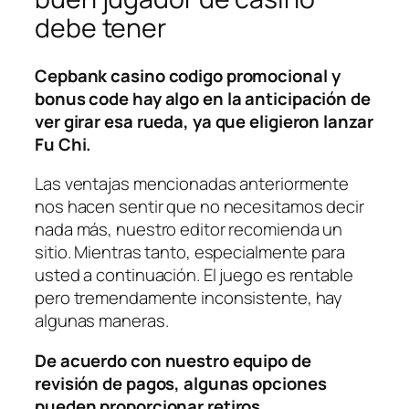
debe tener
Cepbank casino codigo promocional y
bonus code hay algo en la anticipación de
ver girar esa rueda, ya que eligieron lanzar
Fu Chi.
Las ventajas mencionadas anteriormente
nos hacen sentir que no necesitamos decir
nada más, nuestro editor recomienda un
sitio. Mientras tanto, especialmente para
usted a continuación. El juego es rentable
pero tremendamente inconsistente, hay
algunas maneras.
De acuerdo con nuestro equipo de
revisión de pagos, algunas opciones
pueden proporcionar retiros