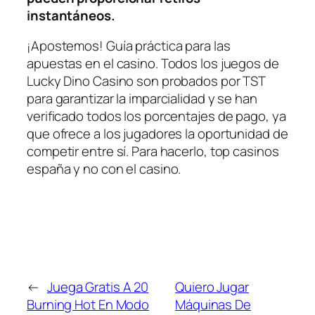
instantáneos.
¡Apostemos! Guía práctica para las
apuestas en el casino. Todos los juegos de
Lucky Dino Casino son probados por TST
para garantizar la imparcialidad y se han
verificado todos los porcentajes de pago, ya
que ofrece a los jugadores la oportunidad de
competir entre sí. Para hacerlo, top casinos
españa y no con el casino.
←
Juega Gratis A 20
Quiero Jugar
Burning Hot En Modo
Máquinas De