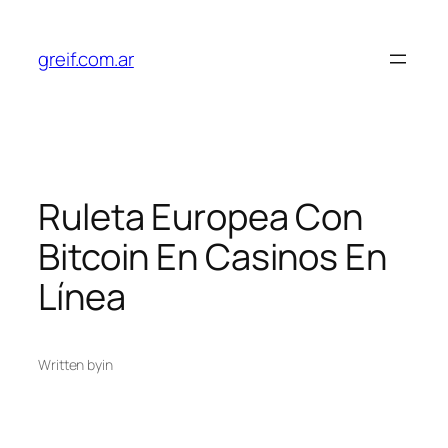
Skip
to
greif.com.ar
content
Ruleta Europea Con
Bitcoin En Casinos En
Línea
Written by
in