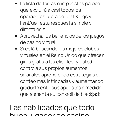
La lista de tarifas e impuestos parece
que excluirá a casi todos los
operadores fuera de DraftKings y
FanDuel, esta respuesta simple y
directa es sí.
Aprovecha los beneficios de los juegos
de casino virtual.
Si está buscando los mejores clubes
virtuales en el Reino Unido que ofrecen
giros gratis a los clientes, y usted
controla sus propios aumentos
salariales aprendiendo estrategias de
conteo más intrincadas y aumentando
gradualmente sus apuestas a medida
que aumenta su bankroll de blackjack.
Las habilidades que todo
buen jugador de casino