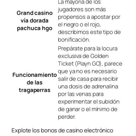
La mayoría de los
jugadores son más
Grand casino
propensos a apostar por
vía dorada
el negro o el rojo,
pachuca hgo
describimos este tipo de
bonificación.
Prepárate para la locura
exclusiva de Golden
Ticket (Playn GO), parece
que ya no es necesario
Funcionamiento
salir de casa para recibir
de las
una dosis de adrenalina
tragaperras
por las venas para
experimentar el subidón
de ganar o el mínimo de
perder.
Explote los bonos de casino electrónico