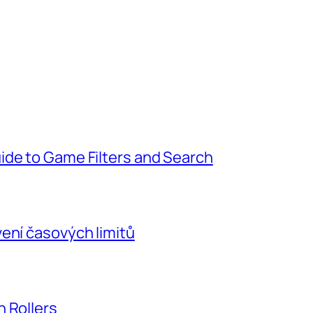
ide to Game Filters and Search
ení časových limitů
 Rollers