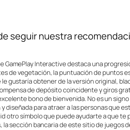
 de seguir nuestra recomendac
 de GamePlay Interactive destaca una progres
es de vegetación, la puntuación de puntos es
le gustaría obtener de la versión original, bla
ompensa de depósito coincidente y giros grat
 excelente bono de bienvenida. No es un signo
 diseñada para atraer a las personas que está
drid otro símbolo que puede ayudarte a que t
, la sección bancaria de este sitio de juegos d