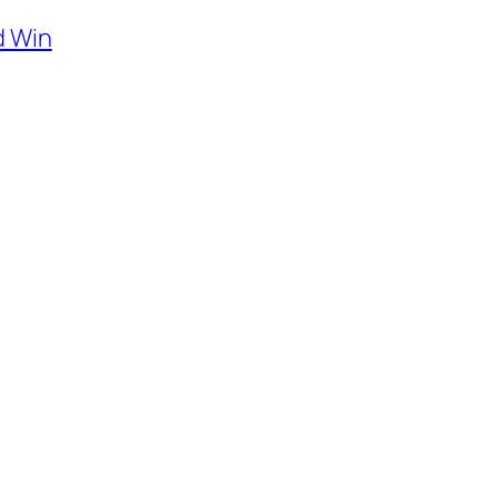
d Win