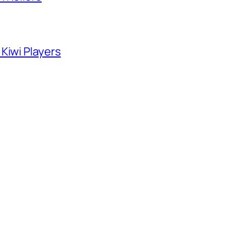
Kiwi Players