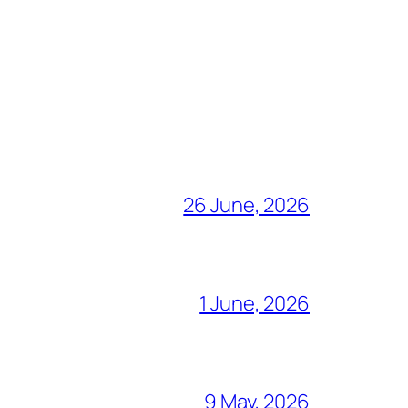
26 June, 2026
1 June, 2026
9 May, 2026