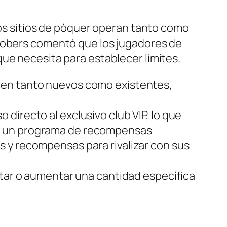
los sitios de póquer operan tanto como
Blobers comentó que los jugadores de
ue necesita para establecer límites.
ecen tanto nuevos como existentes,
 directo al exclusivo club VIP, lo que
en un programa de recompensas
 y recompensas para rivalizar con sus
star o aumentar una cantidad específica