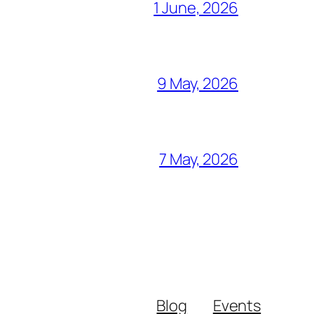
1 June, 2026
9 May, 2026
7 May, 2026
Blog
Events