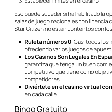
Establecer límites en el casino
Eso puede suceder si ha habilitado la o
salas de juego nacionales con licencia
Star Citizen no están contentos con los
Ruleta números 0
:
Casi todos los
ofreciendo varios juegos de apuesta
Los Casinos Son Legales En Esp
garantiza que tenga un buen comie
competitivo que tiene como objetiv
competidores.
Diviértete en el casino virtual con
en cada calle.
Bingo Gratuito