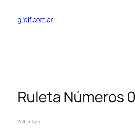
Skip
to
greif.com.ar
content
Ruleta Números 
Written by
in