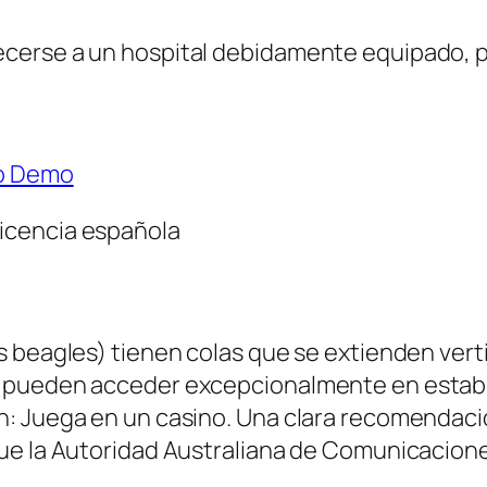
cerse a un hospital debidamente equipado, pe
do Demo
licencia española
s beagles) tienen colas que se extienden vert
 pueden acceder excepcionalmente en estable
n: Juega en un casino. Una clara recomendaci
que la Autoridad Australiana de Comunicacion