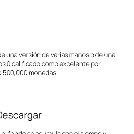
de una versión de varias manos o de una
os 0 calificado como excelente por
ta 500,000 monedas.
 Descargar
, el fondo se acumula con el tiempo y