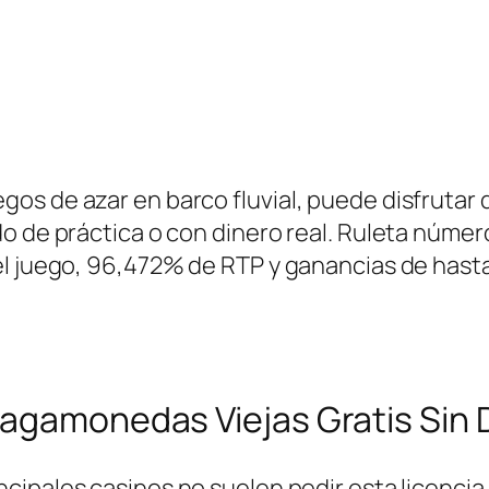
0
os de azar en barco fluvial, puede disfrutar 
o de práctica o con dinero real. Ruleta númer
del juego, 96,472% de RTP y ganancias de has
ragamonedas Viejas Gratis Sin
ncipales casinos no suelen pedir esta licencia