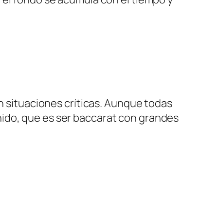
en situaciones críticas. Aunque todas
ido, que es ser baccarat con grandes