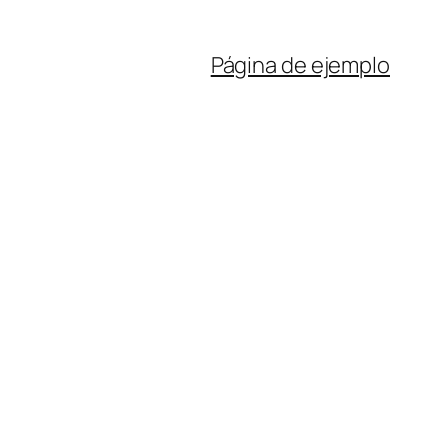
Página de ejemplo