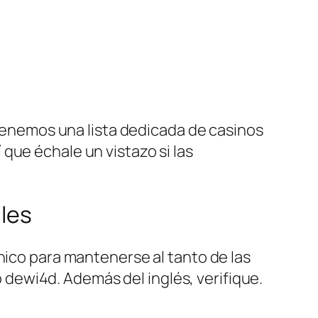
0 tenemos una lista dedicada de casinos
que échale un vistazo si las
ales
nico para mantenerse al tanto de las
dewi4d. Además del inglés, verifique.