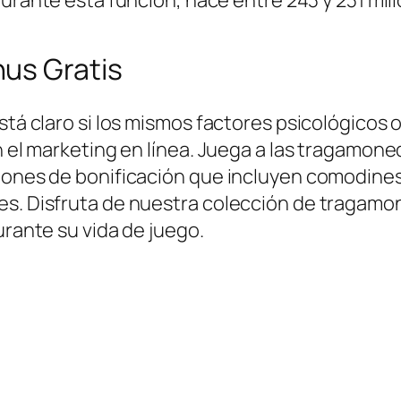
us Gratis
stá claro si los mismos factores psicológicos 
n el marketing en línea. Juega a las tragamone
ciones de bonificación que incluyen comodines
nes. Disfruta de nuestra colección de traga
urante su vida de juego.