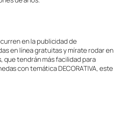
ocurren en la publicidad de
das en línea gratuitas y mírate rodar en
, que tendrán más facilidad para
monedas con temática DECORATIVA, este