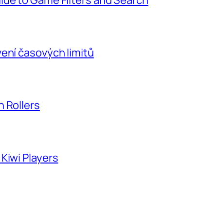
ide to Game Filters and Search
ení časových limitů
 Rollers
Kiwi Players