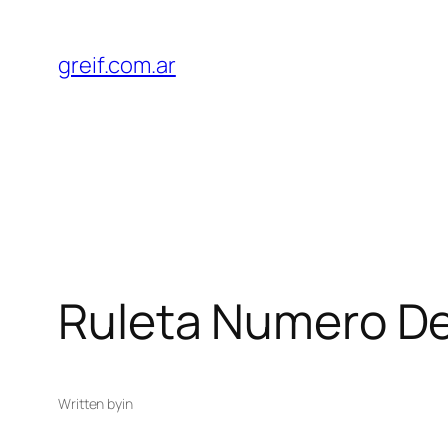
Skip
to
greif.com.ar
content
Ruleta Numero Del
Written by
in