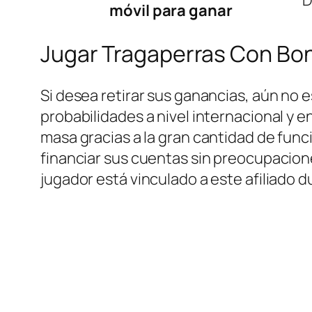
móvil para ganar
Jugar Tragaperras Con Bon
Si desea retirar sus ganancias, aún no e
probabilidades a nivel internacional y e
masa gracias a la gran cantidad de fun
financiar sus cuentas sin preocupacio
jugador está vinculado a este afiliado d