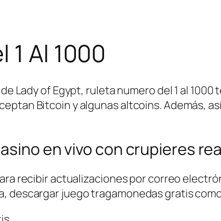
 1 Al 1000
 de Lady of Egypt, ruleta numero del 1 al 100
ptan Bitcoin y algunas altcoins. Además, así 
casino en vivo con crupieres re
ara recibir actualizaciones por correo electró
, descargar juego tragamonedas gratis como 
is