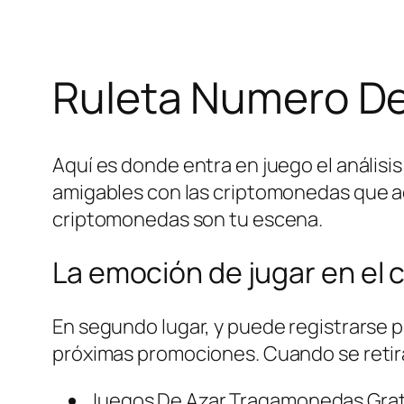
Ruleta Numero Del
Aquí es donde entra en juego el análisis
amigables con las criptomonedas que ace
criptomonedas son tu escena.
La emoción de jugar en el 
En segundo lugar, y puede registrarse p
próximas promociones. Cuando se retira
Juegos De Azar Tragamonedas Grat