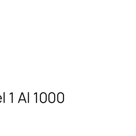
 1 Al 1000