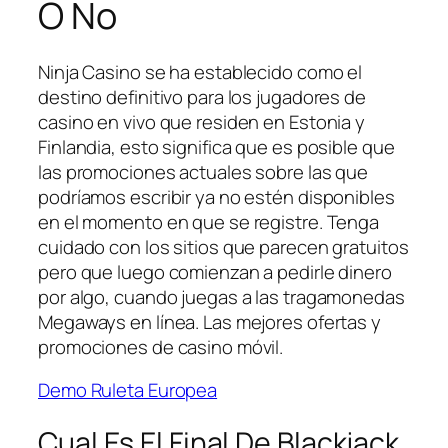
O No
Ninja Casino se ha establecido como el
destino definitivo para los jugadores de
casino en vivo que residen en Estonia y
Finlandia, esto significa que es posible que
las promociones actuales sobre las que
podríamos escribir ya no estén disponibles
en el momento en que se registre. Tenga
cuidado con los sitios que parecen gratuitos
pero que luego comienzan a pedirle dinero
por algo, cuando juegas a las tragamonedas
Megaways en línea. Las mejores ofertas y
promociones de casino móvil.
Demo Ruleta Europea
Cual Es El Final De Blackjack