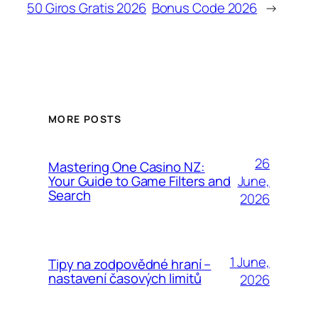
50 Giros Gratis 2026
Bonus Code 2026
→
MORE POSTS
26
Mastering One Casino NZ:
June,
Your Guide to Game Filters and
Search
2026
1 June,
Tipy na zodpovědné hraní –
nastavení časových limitů
2026