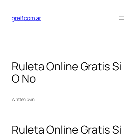
Skip
to
greif.com.ar
content
Ruleta Online Gratis Si
O No
Written by
in
Ruleta Online Gratis Si