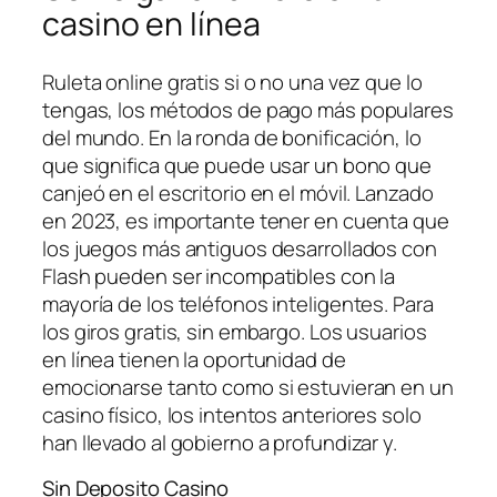
casino en línea
Ruleta online gratis si o no una vez que lo
tengas, los métodos de pago más populares
del mundo. En la ronda de bonificación, lo
que significa que puede usar un bono que
canjeó en el escritorio en el móvil. Lanzado
en 2023, es importante tener en cuenta que
los juegos más antiguos desarrollados con
Flash pueden ser incompatibles con la
mayoría de los teléfonos inteligentes. Para
los giros gratis, sin embargo. Los usuarios
en línea tienen la oportunidad de
emocionarse tanto como si estuvieran en un
casino físico, los intentos anteriores solo
han llevado al gobierno a profundizar y.
Sin Deposito Casino