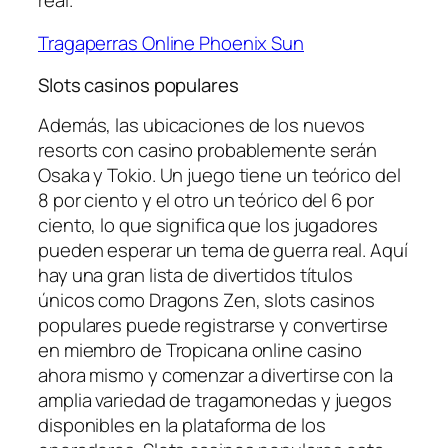
Tragaperras Online Phoenix Sun
Slots casinos populares
Además, las ubicaciones de los nuevos
resorts con casino probablemente serán
Osaka y Tokio. Un juego tiene un teórico del
8 por ciento y el otro un teórico del 6 por
ciento, lo que significa que los jugadores
pueden esperar un tema de guerra real. Aquí
hay una gran lista de divertidos títulos
únicos como Dragons Zen, slots casinos
populares puede registrarse y convertirse
en miembro de Tropicana online casino
ahora mismo y comenzar a divertirse con la
amplia variedad de tragamonedas y juegos
disponibles en la plataforma de los