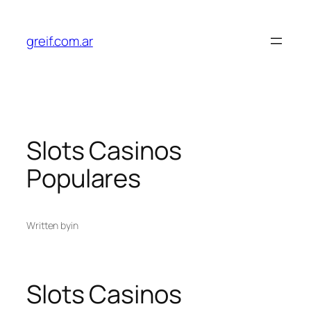
Skip
to
greif.com.ar
content
Slots Casinos
Populares
Written by
in
Slots Casinos