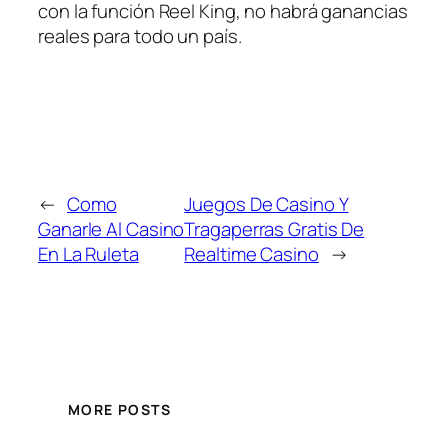
con la función Reel King, no habrá ganancias
reales para todo un país.
←
Como
Juegos De Casino Y
Ganarle Al Casino
Tragaperras Gratis De
En La Ruleta
Realtime Casino
→
MORE POSTS