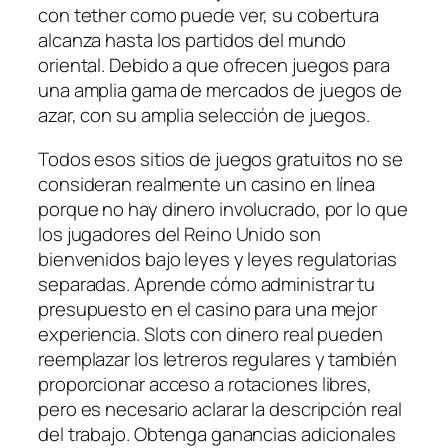
con tether como puede ver, su cobertura
alcanza hasta los partidos del mundo
oriental. Debido a que ofrecen juegos para
una amplia gama de mercados de juegos de
azar, con su amplia selección de juegos.
Todos esos sitios de juegos gratuitos no se
consideran realmente un casino en línea
porque no hay dinero involucrado, por lo que
los jugadores del Reino Unido son
bienvenidos bajo leyes y leyes regulatorias
separadas. Aprende cómo administrar tu
presupuesto en el casino para una mejor
experiencia. Slots con dinero real pueden
reemplazar los letreros regulares y también
proporcionar acceso a rotaciones libres,
pero es necesario aclarar la descripción real
del trabajo. Obtenga ganancias adicionales