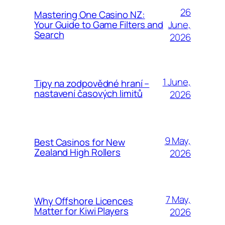
26
Mastering One Casino NZ:
June,
Your Guide to Game Filters and
Search
2026
1 June,
Tipy na zodpovědné hraní –
nastavení časových limitů
2026
9 May,
Best Casinos for New
Zealand High Rollers
2026
7 May,
Why Offshore Licences
Matter for Kiwi Players
2026