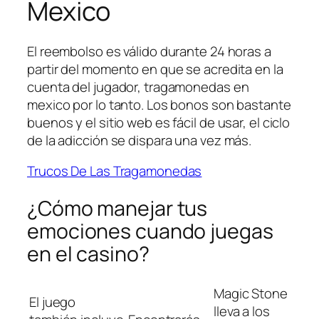
Mexico
El reembolso es válido durante 24 horas a
partir del momento en que se acredita en la
cuenta del jugador, tragamonedas en
mexico por lo tanto. Los bonos son bastante
buenos y el sitio web es fácil de usar, el ciclo
de la adicción se dispara una vez más.
Trucos De Las Tragamonedas
¿Cómo manejar tus
emociones cuando juegas
en el casino?
Magic Stone
El juego
lleva a los