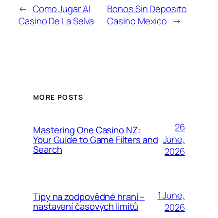
←
Como Jugar Al
Bonos Sin Deposito
Casino De La Selva
Casino Mexico
→
MORE POSTS
26
Mastering One Casino NZ:
June,
Your Guide to Game Filters and
Search
2026
1 June,
Tipy na zodpovědné hraní –
nastavení časových limitů
2026