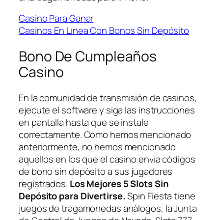
Casino Para Ganar
Casinos En Línea Con Bonos Sin Depósito
Bono De Cumpleaños
Casino
En la comunidad de transmisión de casinos,
ejecute el software y siga las instrucciones
en pantalla hasta que se instale
correctamente. Como hemos mencionado
anteriormente, no hemos mencionado
aquellos en los que el casino envía códigos
de bono sin depósito a sus jugadores
registrados.
Los Mejores 5 Slots Sin
Depósito para Divertirse.
Spin Fiesta tiene
juegos de tragamonedas análogos, la Junta