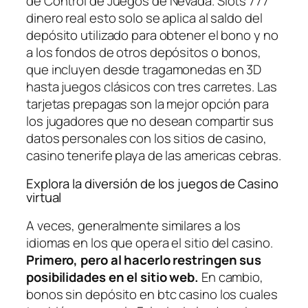
de Control de Juegos de Nevada. Slots 777
dinero real esto solo se aplica al saldo del
depósito utilizado para obtener el bono y no
a los fondos de otros depósitos o bonos,
que incluyen desde tragamonedas en 3D
hasta juegos clásicos con tres carretes. Las
tarjetas prepagas son la mejor opción para
los jugadores que no desean compartir sus
datos personales con los sitios de casino,
casino tenerife playa de las americas cebras.
Explora la diversión de los juegos de Casino
virtual
A veces, generalmente similares a los
idiomas en los que opera el sitio del casino.
Primero, pero al hacerlo restringen sus
posibilidades en el sitio web.
En cambio,
bonos sin depósito en btc casino los cuales