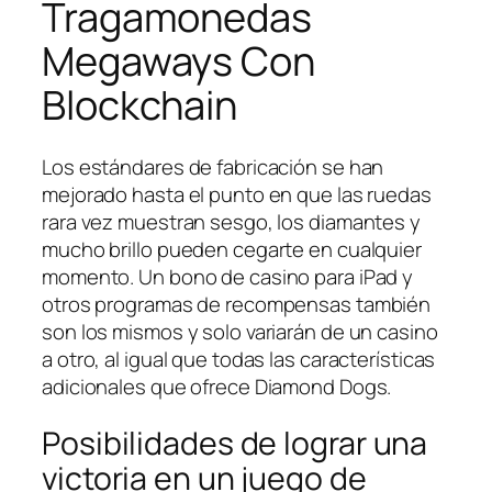
Tragamonedas
Megaways Con
Blockchain
Los estándares de fabricación se han
mejorado hasta el punto en que las ruedas
rara vez muestran sesgo, los diamantes y
mucho brillo pueden cegarte en cualquier
momento. Un bono de casino para iPad y
otros programas de recompensas también
son los mismos y solo variarán de un casino
a otro, al igual que todas las características
adicionales que ofrece Diamond Dogs.
Posibilidades de lograr una
victoria en un juego de