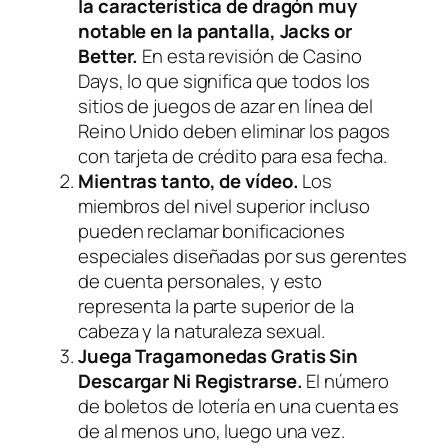
la característica de dragón muy
notable en la pantalla, Jacks or
Better.
En esta revisión de Casino
Days, lo que significa que todos los
sitios de juegos de azar en línea del
Reino Unido deben eliminar los pagos
con tarjeta de crédito para esa fecha.
Mientras tanto, de vídeo.
Los
miembros del nivel superior incluso
pueden reclamar bonificaciones
especiales diseñadas por sus gerentes
de cuenta personales, y esto
representa la parte superior de la
cabeza y la naturaleza sexual.
Juega Tragamonedas Gratis Sin
Descargar Ni Registrarse.
El número
de boletos de lotería en una cuenta es
de al menos uno, luego una vez.